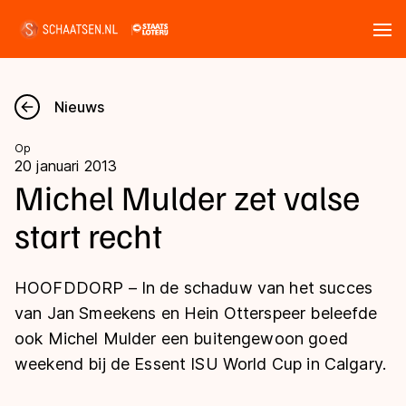
Tickets
Zoeken
Nieuws
Nieuws
Op
20 januari 2013
Kalender
Michel Mulder zet valse
start recht
Disciplines
Marathon
Uitslagen
HOOFDDORP – In de schaduw van het succes
Langebaan
van Jan Smeekens en Hein Otterspeer beleefde
Langebaan
ook Michel Mulder een buitengewoon goed
Shorttrack
Tijden & historie
weekend bij de Essent ISU World Cup in Calgary.
Shorttrack
Inlineskaten
Ranglijsten Langebaan
Marathon
Kunstschaatsen