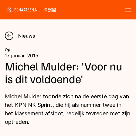
Tickets
Zoeken
Nieuws
Nieuws
Op
17 januari 2015
Kalender
Michel Mulder: 'Voor nu
is dit voldoende'
Disciplines
Marathon
Uitslagen
Michel Mulder toonde zich na de eerste dag van
Langebaan
het KPN NK Sprint, die hij als nummer twee in
Langebaan
het klassement afsloot, redelijk tevreden met zijn
Shorttrack
Tijden & historie
optreden.
Shorttrack
Inlineskaten
Ranglijsten Langebaan
Marathon
Kunstschaatsen