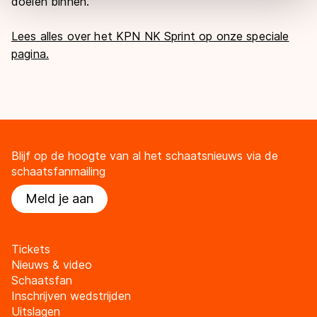
doelen binnen.”
overdracht. Meer informatie vindt u in ons
cookiebeleid
.
Lees alles over het KPN NK Sprint op onze speciale
pagina.
Blijf op de hoogte van al het schaatsnieuws via de
schaatsfanmailing
Meld je aan
Tickets
Nieuws & video
Schaatsfan
Inschrijven wedstrijden
Uitslagen