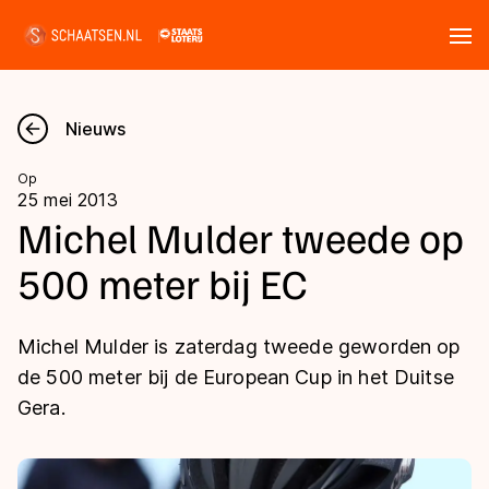
Tickets
Zoeken
Nieuws
Nieuws
Op
25 mei 2013
Kalender
Michel Mulder tweede op
500 meter bij EC
Disciplines
Marathon
Uitslagen
Michel Mulder is zaterdag tweede geworden op
Langebaan
de 500 meter bij de European Cup in het Duitse
Langebaan
Gera.
Shorttrack
Tijden & historie
Shorttrack
Inlineskaten
Ranglijsten Langebaan
Marathon
Kunstschaatsen