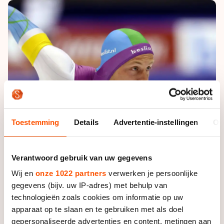
De weg op
Persoonlijke records & tijden
Inlineskaten
Schoonrijden
Inschrijven wedstrijden
Historie & statistiek
Schaatsfans
Kunstschaatsen
Natuurijs
Algemene Nederlandse Schaatstijd
Alles voor jou als schaatsfan
Deze zomer de weg op
Olympische Spelen
Evenementen
Waar kan ik schaatsen en skaten?
Olympische Spelen
Tickets
Medaille overzicht
Livestreams
Toestemming
Details
Advertentie-instellingen
Ov
Medaillespiegel
Word schaatsfan!
Olympische uitslagen
Winacties
Verantwoord gebruik van uw gegevens
Van Jong tot Goud verhalen
Wij en
onze 1022 partners
verwerken je persoonlijke
gegevens (bijv. uw IP-adres) met behulp van
technologieën zoals cookies om informatie op uw
apparaat op te slaan en te gebruiken met als doel
Foto: Neeke Smit
gepersonaliseerde advertenties en content, metingen aan