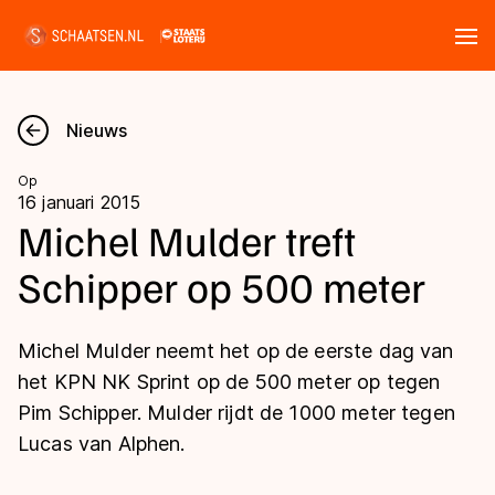
Tickets
Zoeken
Nieuws
Nieuws
Op
16 januari 2015
Kalender
Michel Mulder treft
Schipper op 500 meter
Disciplines
Marathon
Uitslagen
Michel Mulder neemt het op de eerste dag van
Langebaan
het KPN NK Sprint op de 500 meter op tegen
Langebaan
Pim Schipper. Mulder rijdt de 1000 meter tegen
Shorttrack
Tijden & historie
Lucas van Alphen.
Shorttrack
Inlineskaten
Ranglijsten Langebaan
Marathon
Kunstschaatsen