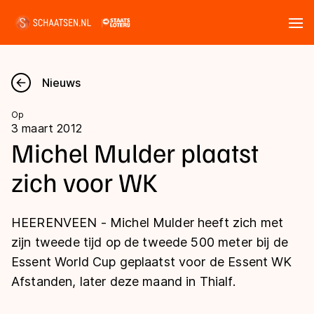
Tickets
Zoeken
Nieuws
Nieuws
Op
3 maart 2012
Kalender
Michel Mulder plaatst
zich voor WK
Disciplines
Marathon
Uitslagen
HEERENVEEN - Michel Mulder heeft zich met
Langebaan
zijn tweede tijd op de tweede 500 meter bij de
Langebaan
Essent World Cup geplaatst voor de Essent WK
Shorttrack
Tijden & historie
Afstanden, later deze maand in Thialf.
Shorttrack
Inlineskaten
Ranglijsten Langebaan
Marathon
Kunstschaatsen