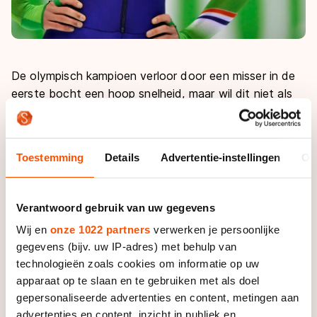
De olympisch kampioen verloor door een misser in de
eerste bocht een hoop snelheid, maar wil dit niet als
excuus gebruiken. "Zonder fout rijd ik misschien twee
tienden sneller, maar dan doe ik nog steeds niet mee."
Toestemming
Details
Advertentie-instellingen
Ov
De rijder van Team beslist.nl voelde zich naar eigen
zeggen 'niet eens zo verkeerd', voorafgaand aan de
500 meter. Wel kwam er spanning kijken bij zijn eerste
Verantwoord gebruik van uw gegevens
internationale toernooi van het seizoen. "De
Wij en
onze 1022 partners
verwerken je persoonlijke
prestatiedruk en spanning zijn er zeker ja. Ik sta altijd
gegevens (bijv. uw IP-adres) met behulp van
stijf van de spanning, joh", kan er met een klein lachje
technologieën zoals cookies om informatie op uw
vanaf.
apparaat op te slaan en te gebruiken met als doel
gepersonaliseerde advertenties en content, metingen aan
Mulder ging de World Cup-wedstrijd in Heerenveen
advertenties en content, inzicht in publiek en