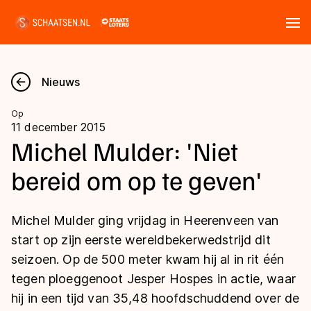
Tickets
Zoeken
Nieuws
Nieuws
Op
11 december 2015
Kalender
Michel Mulder: 'Niet
bereid om op te geven'
Disciplines
Marathon
Uitslagen
Michel Mulder ging vrijdag in Heerenveen van
Langebaan
start op zijn eerste wereldbekerwedstrijd dit
Langebaan
seizoen. Op de 500 meter kwam hij al in rit één
Shorttrack
Tijden & historie
tegen ploeggenoot Jesper Hospes in actie, waar
Shorttrack
Inlineskaten
hij in een tijd van 35,48 hoofdschuddend over de
Ranglijsten Langebaan
Marathon
Kunstschaatsen