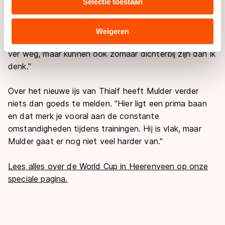
Selectie toestaan
proberen als een uitdaging te zien."
combineren met andere gegevens die u aan hen heeft
verstrekt of die zij hebben verzameld via hun services.
Voor Mulder is het nu vooral tijd om rustig na te
Sommige partners kunnen gegevens doorgeven aan
Weigeren
denken. "Ik moet bij mezelf blijven. De anderen zijn te
landen buiten de EU, zoals de VS, waar mogelijk geen
ver weg, maar kunnen ook zomaar dichterbij zijn dan ik
adequaat beschermingsniveau geldt volgens de GDPR.
denk."
Door op ‘Toestaan’ te klikken, stemt u in met deze
overdracht. Meer informatie vindt u in ons
cookiebeleid
.
Over het nieuwe ijs van Thialf heeft Mulder verder
niets dan goeds te melden. "Hier ligt een prima baan
en dat merk je vooral aan de constante
omstandigheden tijdens trainingen. Hij is vlak, maar
Mulder gaat er nog niet veel harder van."
Lees alles over de World Cup in Heerenveen op onze
speciale pagina.