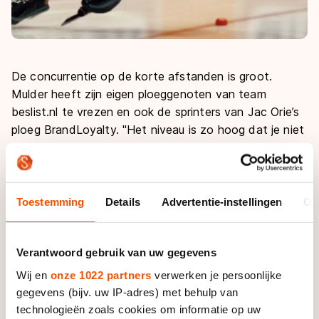
De concurrentie op de korte afstanden is groot.
Mulder heeft zijn eigen ploeggenoten van team
beslist.nl te vrezen en ook de sprinters van Jac Orie’s
ploeg BrandLoyalty. "Het niveau is zo hoog dat je niet
kan denken: ach, met een achtje is het ook
voldoende", zegt de regerend wereldkampioen sprint.
Daarvoor zijn de belangen te groot. "Je moet het
Toestemming
Details
Advertentie-instellingen
Ov
maximale geven, want anders ga je er niet naartoe. Je
moet rijden alsof het de laatste race uit je carrière is",
Verantwoord gebruik van uw gegevens
benadrukt Mulder.
Wij en
onze 1022 partners
verwerken je persoonlijke
Met alle mitsen en maren aan de kant durft Mulder
gegevens (bijv. uw IP-adres) met behulp van
wel toe te geven dat hij in goede vorm steekt en hoge
technologieën zoals cookies om informatie op uw