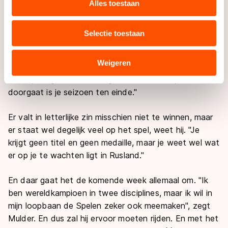
websiteverkeer te analyseren. We delen informatie over
Alles toestaan
uw gebruik van onze site met onze partners voor social
Het KKT zal een wonderlijk toernooi worden, vooral
media, advertenties en analyse. Zij kunnen deze
qua beleving voor de sporters, denkt hij. "Voor het
Selectie toestaan
combineren met andere gegevens die u aan hen heeft
publiek wordt het geweldig, maar voor de sporters is
verstrekt of die zij hebben verzameld via hun services.
dat anders. Er zijn er genoeg die nu denken: was het
Sommige partners kunnen gegevens doorgeven aan
Weigeren
maar al voorbij. Als je doorgaat naar de Spelen heb je
landen buiten de EU, zoals de VS, waar mogelijk geen
namelijk nog steeds niets gewonnen en als je niet
adequaat beschermingsniveau geldt volgens de GDPR.
doorgaat is je seizoen ten einde."
Door op ‘Toestaan’ te klikken, stemt u in met deze
overdracht. Meer informatie vindt u in ons
cookiebeleid
.
Er valt in letterlijke zin misschien niet te winnen, maar
er staat wel degelijk veel op het spel, weet hij. "Je
krijgt geen titel en geen medaille, maar je weet wel wat
er op je te wachten ligt in Rusland."
En daar gaat het de komende week allemaal om. "Ik
ben wereldkampioen in twee disciplines, maar ik wil in
mijn loopbaan de Spelen zeker ook meemaken", zegt
Mulder. En dus zal hij ervoor moeten rijden. En met het