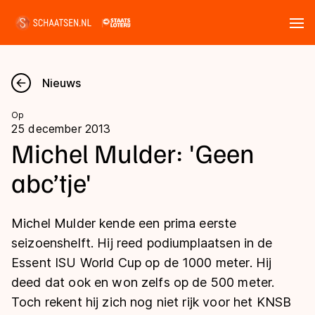
Tickets
Zoeken
Nieuws
Nieuws
Op
25 december 2013
Kalender
Michel Mulder: 'Geen
abc’tje'
Disciplines
Marathon
Uitslagen
Michel Mulder kende een prima eerste
Langebaan
seizoenshelft. Hij reed podiumplaatsen in de
Langebaan
Essent ISU World Cup op de 1000 meter. Hij
Shorttrack
Tijden & historie
deed dat ook en won zelfs op de 500 meter.
Shorttrack
Inlineskaten
Toch rekent hij zich nog niet rijk voor het KNSB
Ranglijsten Langebaan
Marathon
Kunstschaatsen