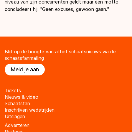
niveau van zijn concurrenten geldt maar één motto,
concludeert hij. "Geen excuses, gewoon gaan."
Blijf op de hoogte van al het schaatsnieuws via de
schaatsfanmailing
Meld je aan
Tickets
Nieuws & video
Schaatsfan
Inschrijven wedstrijden
Uitslagen
Adverteren
Partners