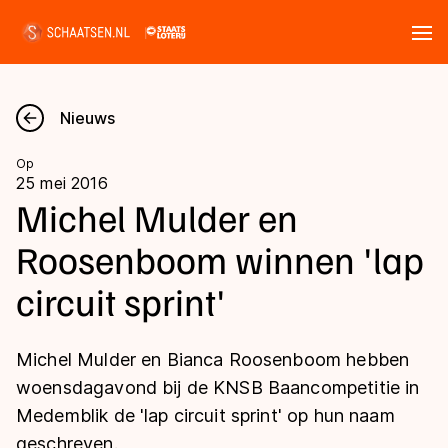
Tickets
Zoeken
Nieuws
Nieuws
Op
25 mei 2016
Kalender
Michel Mulder en
Roosenboom winnen 'lap
Disciplines
circuit sprint'
Marathon
Uitslagen
Langebaan
Michel Mulder en Bianca Roosenboom hebben
Langebaan
Shorttrack
Tijden & historie
woensdagavond bij de KNSB Baancompetitie in
Shorttrack
Inlineskaten
Medemblik de 'lap circuit sprint' op hun naam
Ranglijsten Langebaan
Marathon
geschreven.
Kunstschaatsen