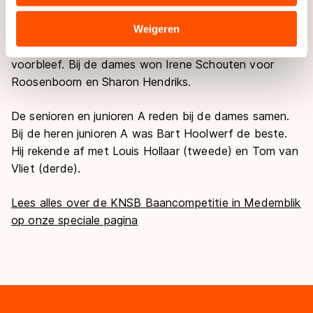
verstrekt of die zij hebben verzameld via hun services.
Sommige partners kunnen gegevens doorgeven aan
Op de puntenkoers ging de zege bij de heren naar
Weigeren
landen buiten de EU, zoals de VS, waar mogelijk geen
Crispijn Ariëns, die Kay Schipper en Jordy Harink
adequaat beschermingsniveau geldt volgens de GDPR.
voorbleef. Bij de dames won Irene Schouten voor
Door op ‘Toestaan’ te klikken, stemt u in met deze
Roosenboom en Sharon Hendriks.
overdracht. Meer informatie vindt u in ons
cookiebeleid
.
De senioren en junioren A reden bij de dames samen.
Bij de heren junioren A was Bart Hoolwerf de beste.
Hij rekende af met Louis Hollaar (tweede) en Tom van
Vliet (derde).
Lees alles over de KNSB Baancompetitie in Medemblik
op onze speciale pagina