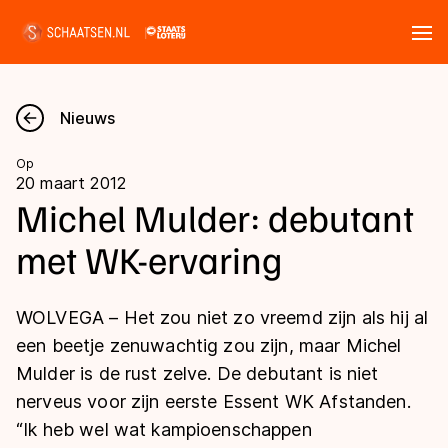
Tickets
Zoeken
Nieuws
Nieuws
Op
20 maart 2012
Kalender
Michel Mulder: debutant
met WK-ervaring
Disciplines
Marathon
Uitslagen
WOLVEGA – Het zou niet zo vreemd zijn als hij al
Langebaan
een beetje zenuwachtig zou zijn, maar Michel
Langebaan
Mulder is de rust zelve. De debutant is niet
Shorttrack
Tijden & historie
nerveus voor zijn eerste Essent WK Afstanden.
Shorttrack
Inlineskaten
“Ik heb wel wat kampioenschappen
Ranglijsten Langebaan
Marathon
Kunstschaatsen