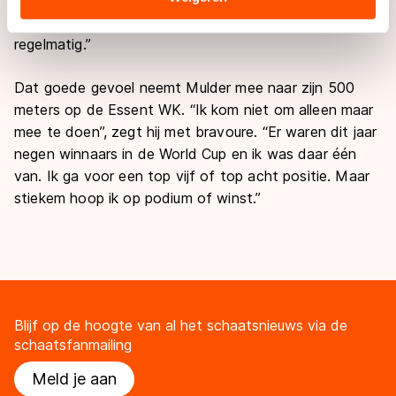
“Ik ben er nog steeds van aan het genieten”, lacht hij.
landen buiten de EU, zoals de VS, waar mogelijk geen
“Ik denk er nu niet meer elk uur aan, maar nog wel
adequaat beschermingsniveau geldt volgens de GDPR.
regelmatig.”
Door op ‘Toestaan’ te klikken, stemt u in met deze
overdracht. Meer informatie vindt u in ons
cookiebeleid
.
Dat goede gevoel neemt Mulder mee naar zijn 500
meters op de Essent WK. “Ik kom niet om alleen maar
mee te doen”, zegt hij met bravoure. “Er waren dit jaar
negen winnaars in de World Cup en ik was daar één
van. Ik ga voor een top vijf of top acht positie. Maar
stiekem hoop ik op podium of winst.”
Blijf op de hoogte van al het schaatsnieuws via de
schaatsfanmailing
Meld je aan