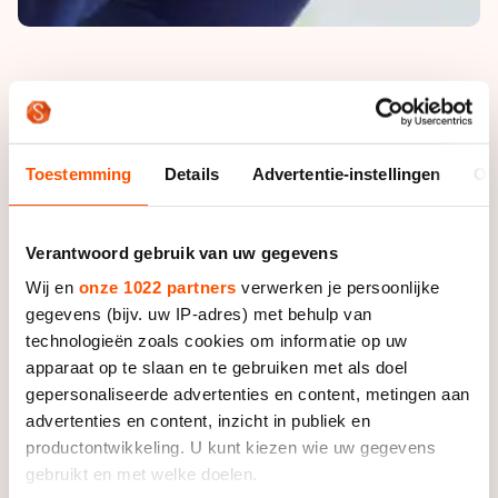
“Ik denk dat het zo zal zijn zoals het WK skeeleren”,
verduidelijkt de iSkate-sprinter. “Ik heb twee jaar
geleden in Colombia gereden. Daar is het zo populair
Toestemming
Details
Advertentie-instellingen
Ov
als schaatsen hier.”
Ook heeft Mulder laten zien dat hij kan presteren op
Verantwoord gebruik van uw gegevens
een wereldkampioenschap. Op de WK inline-skaten in
Wij en
onze 1022 partners
verwerken je persoonlijke
het Zuid-Koreaanse Yeosu pakte hij brons op de 500
gegevens (bijv. uw IP-adres) met behulp van
meter.
technologieën zoals cookies om informatie op uw
apparaat op te slaan en te gebruiken met als doel
En die derde plaats was belangrijk voor Mulder, legt hij
gepersonaliseerde advertenties en content, metingen aan
uit. “Dat WK skeeleren heeft mentaal veel voor me
advertenties en content, inzicht in publiek en
betekend. Ik heb daar gezien dat ik bij de besten
productontwikkeling. U kunt kiezen wie uw gegevens
hoor.” Tijdens dat WK werd Mulder er bovendien door
gebruikt en met welke doelen.