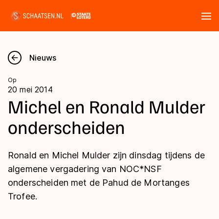
Tickets
Zoeken
Nieuws
Nieuws
Op
20 mei 2014
Kalender
Michel en Ronald Mulder
onderscheiden
Disciplines
Marathon
Uitslagen
Ronald en Michel Mulder zijn dinsdag tijdens de
Langebaan
algemene vergadering van NOC*NSF
Langebaan
onderscheiden met de Pahud de Mortanges
Shorttrack
Tijden & historie
Trofee.
Shorttrack
Inlineskaten
Ranglijsten Langebaan
Marathon
Kunstschaatsen