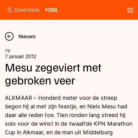
Tickets
Zoeken
Nieuws
Nieuws
Op
7 januari 2012
Kalender
Mesu zegeviert met
gebroken veer
Disciplines
Marathon
Uitslagen
ALKMAAR – Honderd meter voor de streep
Langebaan
begon hij al met zijn feestje, en Niels Mesu had
Langebaan
daar alle reden toe. Tien ronden lang streed hij
Shorttrack
Tijden & historie
solo voor de winst in de twaalfde KPN Marathon
Shorttrack
Inlineskaten
Cup in Alkmaar, en de man uit Middelburg
Ranglijsten Langebaan
Marathon
Kunstschaatsen