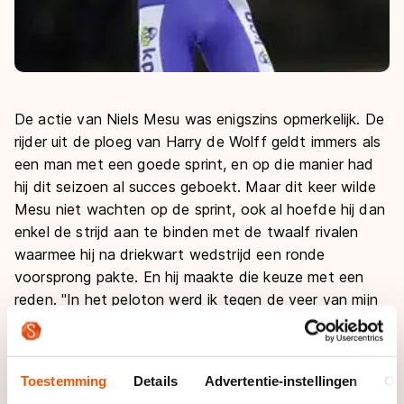
De actie van Niels Mesu was enigszins opmerkelijk. De
rijder uit de ploeg van Harry de Wolff geldt immers als
een man met een goede sprint, en op die manier had
hij dit seizoen al succes geboekt. Maar dit keer wilde
Mesu niet wachten op de sprint, ook al hoefde hij dan
enkel de strijd aan te binden met de twaalf rivalen
waarmee hij na driekwart wedstrijd een ronde
voorsprong pakte. En hij maakte die keuze met een
reden. "In het peloton werd ik tegen de veer van mijn
schaats getikt, en die brak. Daarom koos ik dit keer
voor een andere aanpak."
Toestemming
Details
Advertentie-instellingen
Ov
Mesu verraste zijn twaalf medevluchters volledig met