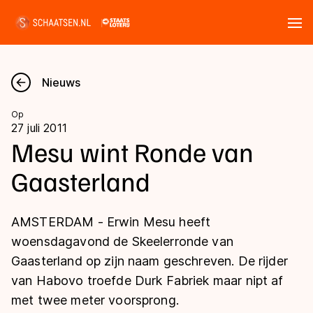
Tickets
Zoeken
Nieuws
Nieuws
Op
27 juli 2011
Kalender
Mesu wint Ronde van
Gaasterland
Disciplines
Marathon
Uitslagen
AMSTERDAM - Erwin Mesu heeft
Langebaan
woensdagavond de Skeelerronde van
Langebaan
Gaasterland op zijn naam geschreven. De rijder
Shorttrack
Tijden & historie
van Habovo troefde Durk Fabriek maar nipt af
Shorttrack
Inlineskaten
met twee meter voorsprong.
Ranglijsten Langebaan
Marathon
Kunstschaatsen