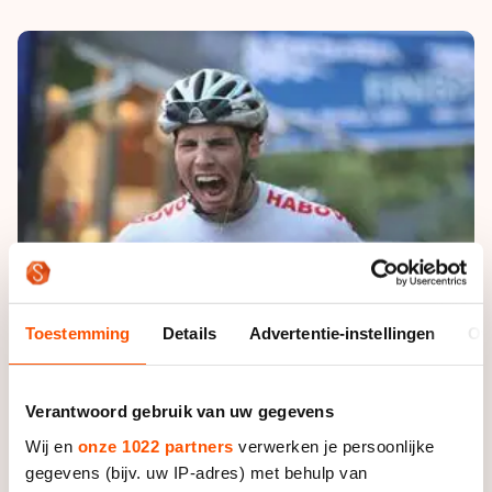
De weg op
Persoonlijke records & tijden
Inlineskaten
Schoonrijden
Inschrijven wedstrijden
Historie & statistiek
Schaatsfans
Kunstschaatsen
Natuurijs
Algemene Nederlandse Schaatstijd
Alles voor jou als schaatsfan
Deze zomer de weg op
Olympische Spelen
Evenementen
Waar kan ik schaatsen en skaten?
Olympische Spelen
Tickets
Medaille overzicht
Livestreams
Medaillespiegel
Word schaatsfan!
Olympische uitslagen
Winacties
Toestemming
Details
Advertentie-instellingen
Ov
Van Jong tot Goud verhalen
Verantwoord gebruik van uw gegevens
Wij en
onze 1022 partners
verwerken je persoonlijke
gegevens (bijv. uw IP-adres) met behulp van