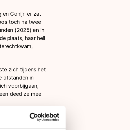
 en Conijn er zat
oos toch na twee
anden (2025) en in
e plaats, haar heil
 terechtkwam,
te zich tijdens het
e afstanden in
ich voorbijgaan,
nveen deed ze mee
verliet. Conijn had
rking kon komen voor