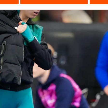
ers kunnen gegevens doorgeven aan landen buiten de EU, zoal
 geldt volgens de GDPR. Door op ‘Toestaan’ te klikken, stemt u
ns
cookiebeleid
.