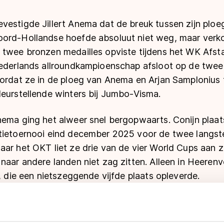
estigde Jillert Anema dat de breuk tussen zijn ploeg
oord-Hollandse hoefde absoluut niet weg, maar verk
 twee bronzen medailles opviste tijdens het WK Afst
Nederlands allroundkampioenschap afsloot op de tweed
oordat ze in de ploeg van Anema en Arjan Samplonius
leurstellende winters bij Jumbo-Visma.
ema ging het alweer snel bergopwaarts. Conijn plaats
tietoernooi eind december 2025 voor de twee langst
ar het OKT liet ze drie van de vier World Cups aan z
 naar andere landen niet zag zitten. Alleen in Heere
r, die een nietszeggende vijfde plaats opleverde.
e manier waarop ze het NK Allround na de 500 meter 
laten blijken over het feit dat ze niet meer in aanme