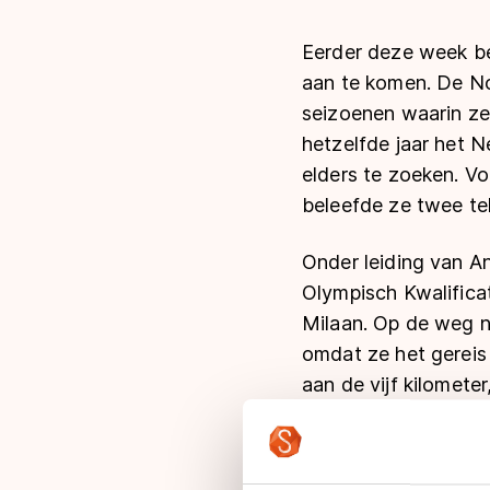
Eerder deze week bev
aan te komen. De N
seizoenen waarin ze
hetzelfde jaar het 
elders te zoeken. V
beleefde ze twee te
Onder leiding van An
Olympisch Kwalifica
Milaan. Op de weg na
omdat ze het gereis
aan de vijf kilomete
Ook opvallend was d
eerder haar onvrede 