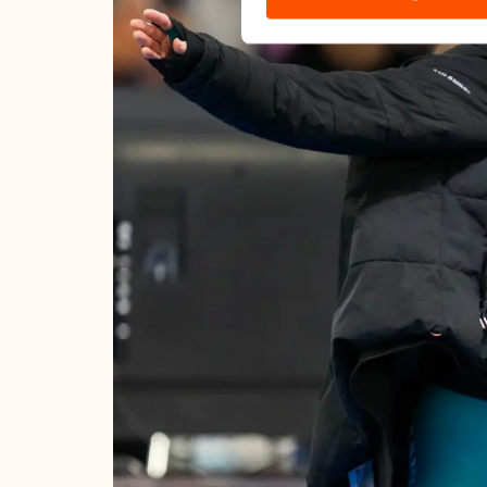
hun services. Sommige partn
adequaat beschermingsniveau
Meer informatie vindt u in o