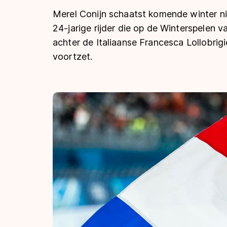
Tijden & historie
Merel Conijn schaatst komende winter ni
24-jarige rijder die op de Winterspelen va
achter de Italiaanse Francesca Lollobrig
De weg op
voortzet.
Schaatsfans
Olympische Spe