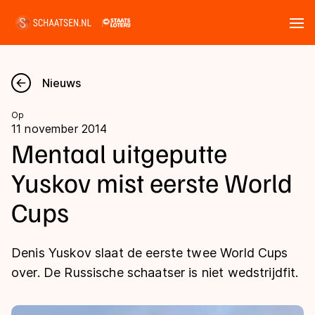
Tickets
Zoeken
Nieuws
Nieuws
Op
11 november 2014
Kalender
Mentaal uitgeputte
Yuskov mist eerste World
Disciplines
Cups
Marathon
Uitslagen
Langebaan
Denis Yuskov slaat de eerste twee World Cups
Langebaan
Shorttrack
Tijden & historie
over. De Russische schaatser is niet wedstrijdfit.
Shorttrack
Inlineskaten
Ranglijsten Langebaan
Marathon
Kunstschaatsen