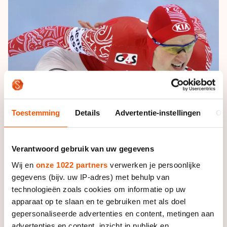
De weg op
Persoonlijke records & tijden
Inlineskaten
Schoonrijden
Inschrijven wedstrijden
Historie & statistiek
Schaatsfans
Kunstschaatsen
Natuurijs
Algemene Nederlandse Schaatstijd
Alles voor jou als schaatsfan
Deze zomer de weg op
Olympische Spelen
Evenementen
Waar kan ik schaatsen en skaten?
Olympische Spelen
Tickets
Medaille overzicht
Livestreams
Toestemming
Details
Advertentie-instellingen
Ov
Medaillespiegel
Word schaatsfan!
Olympische uitslagen
Verantwoord gebruik van uw gegevens
Winacties
Van Jong tot Goud verhalen
Wij en
onze 1022 partners
verwerken je persoonlijke
gegevens (bijv. uw IP-adres) met behulp van
technologieën zoals cookies om informatie op uw
apparaat op te slaan en te gebruiken met als doel
gepersonaliseerde advertenties en content, metingen aan
advertenties en content, inzicht in publiek en