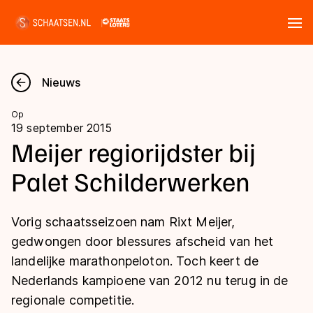
Tickets
Zoeken
Nieuws
Nieuws
Op
19 september 2015
Kalender
Meijer regiorijdster bij
Palet Schilderwerken
Disciplines
Marathon
Uitslagen
Vorig schaatsseizoen nam Rixt Meijer,
Langebaan
gedwongen door blessures afscheid van het
Langebaan
landelijke marathonpeloton. Toch keert de
Shorttrack
Tijden & historie
Nederlands kampioene van 2012 nu terug in de
Shorttrack
Inlineskaten
regionale competitie.
Ranglijsten Langebaan
Marathon
Kunstschaatsen