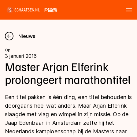
Tickets
Zoeken
Nieuws
Nieuws
Op
3 januari 2016
Kalender
Master Arjan Elferink
prolongeert marathontitel
Disciplines
Marathon
Uitslagen
Een titel pakken is één ding, een titel behouden is
Langebaan
doorgaans heel wat anders. Maar Arjan Elferink
Langebaan
slaagde met vlag en wimpel in zijn missie. Op de
Shorttrack
Tijden & historie
Jaap Edenbaan in Amsterdam zette hij het
Shorttrack
Inlineskaten
Nederlands kampioenschap bij de Masters naar
Ranglijsten Langebaan
Marathon
Kunstschaatsen