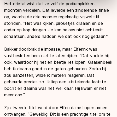
Door op ‘Toestaan’ te klikken, stemt u in met deze
Het drietal wist dat ze zelf de podiumplekken
overdracht. Meer informatie vindt u in ons
cookiebeleid
.
mochten verdelen. Dat leverde een zinderende finale
op, waarbij de drie mannen regelmatig vrijwel stil
stonden. ’’Het was kijken, pirouetjes draaien en de
ander op kop dringen. Je kan helaas niet achteruit
schaatsen, anders hadden we dat ook nog gedaan.’’
Bakker doorbrak de impasse, maar Elferink was
vastbesloten hem niet te laten rijden. ’’Dat voelde hij
ook, waardoor hij het en beetje liet lopen. Gaasenbeek
heb ik daarna goed in de gaten gehouden. Zodra hij
zou aanzetten, wilde ik meteen reageren. Dat
gebeurde precies zo. Ik liep een uitstekende laatste
bocht en daarna was het wel klaar. Hij kwam er niet
meer aan.’’
Zijn tweede titel werd door Elferink met open armen
ontvangen. ’’Geweldig. Dit is een prachtige titel om te