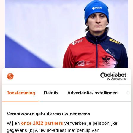
De weg op
Persoonlijke records & tijden
Inlineskaten
Schoonrijden
Inschrijven wedstrijden
Historie & statistiek
Schaatsfans
Kunstschaatsen
Natuurijs
Algemene Nederlandse Schaatstijd
Alles voor jou als schaatsfan
Deze zomer de weg op
Olympische Spelen
Evenementen
Waar kan ik schaatsen en skaten?
Olympische Spelen
Tickets
Medaille overzicht
Livestreams
Medaillespiegel
Word schaatsfan!
Olympische uitslagen
Winacties
Toestemming
Details
Advertentie-instellingen
Ov
Van Jong tot Goud verhalen
Verantwoord gebruik van uw gegevens
Wij en
onze 1022 partners
verwerken je persoonlijke
Foto: Soenar Chamid
gegevens (bijv. uw IP-adres) met behulp van