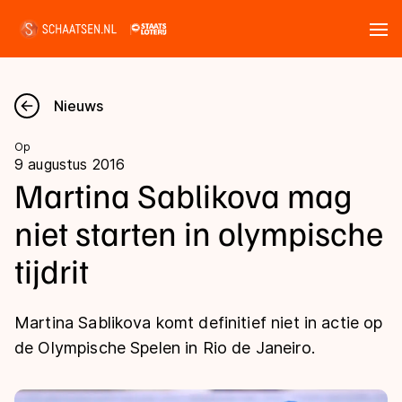
Tickets
Zoeken
Nieuws
Nieuws
Op
9 augustus 2016
Kalender
Martina Sablikova mag
niet starten in olympische
Disciplines
tijdrit
Marathon
Uitslagen
Langebaan
Martina Sablikova komt definitief niet in actie op
Langebaan
Shorttrack
Tijden & historie
de Olympische Spelen in Rio de Janeiro.
Shorttrack
Inlineskaten
Ranglijsten Langebaan
Marathon
Kunstschaatsen