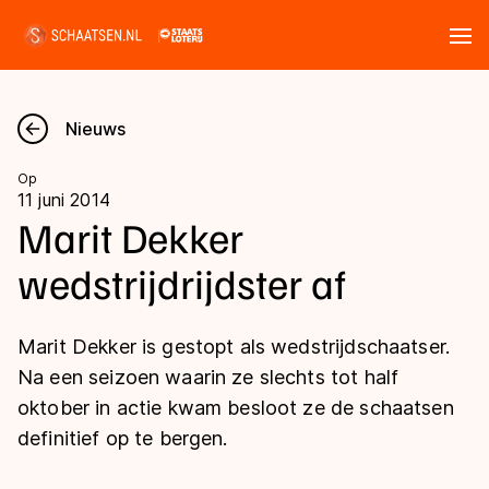
Tickets
Zoeken
Nieuws
Nieuws
Op
11 juni 2014
Kalender
Marit Dekker
wedstrijdrijdster af
Disciplines
Marathon
Uitslagen
Marit Dekker is gestopt als wedstrijdschaatser.
Langebaan
Na een seizoen waarin ze slechts tot half
Langebaan
oktober in actie kwam besloot ze de schaatsen
Shorttrack
Tijden & historie
definitief op te bergen.
Shorttrack
Inlineskaten
Ranglijsten Langebaan
Marathon
Kunstschaatsen