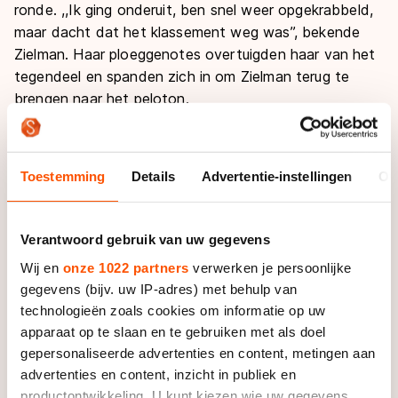
ronde. ,,Ik ging onderuit, ben snel weer opgekrabbeld,
maar dacht dat het klassement weg was’’, bekende
Zielman. Haar ploeggenotes overtuigden haar van het
tegendeel en spanden zich in om Zielman terug te
brengen naar het peloton.
Onderweg was het Grote Rekenen begonnen voor de
Cenned-rijdster. ,,Ik wist niet precies hoeveel ik mocht
Toestemming
Details
Advertentie-instellingen
Ov
verspelen en hoeveelste ik mocht worden, maar ik wist
wel dat er niet al te veel rijdsters tussen mochten
zitten. Daarom heb ik er nog zoveel mogelijk
Verantwoord gebruik van uw gegevens
ingehaald.’’
Wij en
onze 1022 partners
verwerken je persoonlijke
gegevens (bijv. uw IP-adres) met behulp van
De negende plek was uiteindelijk voldoende, waardoor
technologieën zoals cookies om informatie op uw
Zielman toch de eindzege in de Super Prestige mag
apparaat op te slaan en te gebruiken met als doel
bijschrijven op haar erelijst. ,,Daar ben ik op zich heel
gepersonaliseerde advertenties en content, metingen aan
tevreden over, maar ik had graag nog wat beter
advertenties en content, inzicht in publiek en
gereden vandaan. Ik ben alleen nog steeds niet
productontwikkeling. U kunt kiezen wie uw gegevens