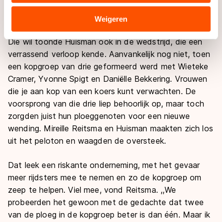
natuurlijk het belangrijkste. Als sporter wil je gewoon
verstrekt of die zij hebben verzameld via hun services.
altijd winnen, ongeacht de reden.’’
Sommige partners kunnen gegevens doorgeven aan
Weigeren
landen buiten de EU, zoals de VS, waar mogelijk geen
Die wil toonde Huisman ook in de wedstrijd, die een
adequaat beschermingsniveau geldt volgens de GDPR.
verrassend verloop kende. Aanvankelijk nog niet, toen
Door op ‘Toestaan’ te klikken, stemt u in met deze
overdracht. Meer informatie vindt u in ons
cookiebeleid
.
een kopgroep van drie geformeerd werd met Wieteke
Cramer, Yvonne Spigt en Daniëlle Bekkering. Vrouwen
die je aan kop van een koers kunt verwachten. De
voorsprong van die drie liep behoorlijk op, maar toch
zorgden juist hun ploeggenoten voor een nieuwe
wending. Mireille Reitsma en Huisman maakten zich los
uit het peloton en waagden de oversteek.
Dat leek een riskante onderneming, met het gevaar
meer rijdsters mee te nemen en zo de kopgroep om
zeep te helpen. Viel mee, vond Reitsma. ,,We
probeerden het gewoon met de gedachte dat twee
van de ploeg in de kopgroep beter is dan één. Maar ik