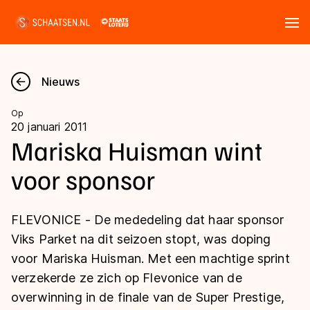
Tickets
Zoeken
Nieuws
Nieuws
Op
20 januari 2011
Kalender
Mariska Huisman wint
voor sponsor
Disciplines
Marathon
Uitslagen
FLEVONICE - De mededeling dat haar sponsor
Langebaan
Viks Parket na dit seizoen stopt, was doping
Langebaan
voor Mariska Huisman. Met een machtige sprint
Shorttrack
Tijden & historie
verzekerde ze zich op Flevonice van de
Shorttrack
Inlineskaten
overwinning in de finale van de Super Prestige,
Ranglijsten Langebaan
Marathon
Kunstschaatsen