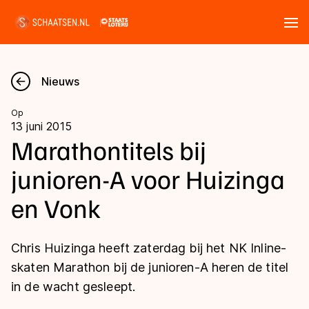
Tickets
Zoeken
Nieuws
Nieuws
Op
13 juni 2015
Kalender
Marathontitels bij
junioren-A voor Huizinga
Disciplines
en Vonk
Marathon
Uitslagen
Langebaan
Chris Huizinga heeft zaterdag bij het NK Inline-
Langebaan
Shorttrack
Tijden & historie
skaten Marathon bij de junioren-A heren de titel
Shorttrack
Inlineskaten
in de wacht gesleept.
Ranglijsten Langebaan
Marathon
Kunstschaatsen