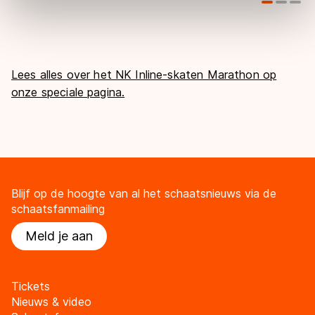
Door op ‘Toestaan’ te klikken, stemt u in met deze
overdracht. Meer informatie vindt u in ons
cookiebeleid
.
Lees alles over het NK Inline-skaten Marathon op
onze speciale pagina.
Blijf op de hoogte van al het schaatsnieuws via de
schaatsfanmailing
Meld je aan
Tickets
Nieuws & video