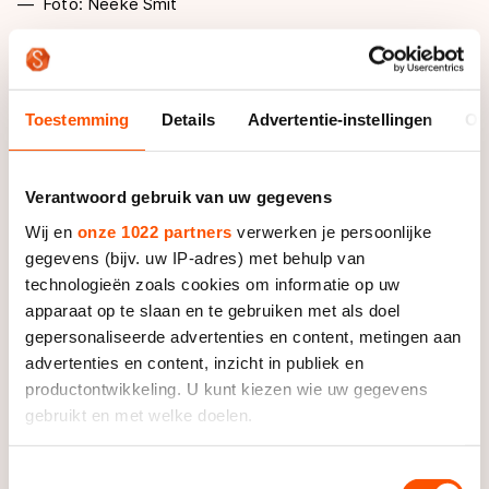
Foto: Neeke Smit
De zeventienjarige rijder toonde zich in Achterveld in
een sprint-à-deux te snel voor Jan Korenberg, die
Toestemming
Details
Advertentie-instellingen
Ov
zodoende genoegen moest nemen met het zilver.
Casper de Gier ging op gepaste afstand met het
brons aan de haal.
Verantwoord gebruik van uw gegevens
Wij en
onze 1022 partners
verwerken je persoonlijke
Bij de dames ging de Nederlandse titel naar Berber
gegevens (bijv. uw IP-adres) met behulp van
Vonk. Danielle Ootes – die onlangs bij het NK Baan
technologieën zoals cookies om informatie op uw
nog vier keer goud pakte – kwam als tweede over de
apparaat op te slaan en te gebruiken met als doel
streep gevolgd door Gerline Crediet.
gepersonaliseerde advertenties en content, metingen aan
advertenties en content, inzicht in publiek en
Tiemen van der Kolk sprintte naar de winst bij de
productontwikkeling. U kunt kiezen wie uw gegevens
junioren-B heren. Op het podium werd hij geflankeerd
gebruikt en met welke doelen.
door Bart Hoolwerf (tweede) en Edwin Korenberg
(derde).
Als u het toestaat, willen we ook graag:
Toestemmingsselectie