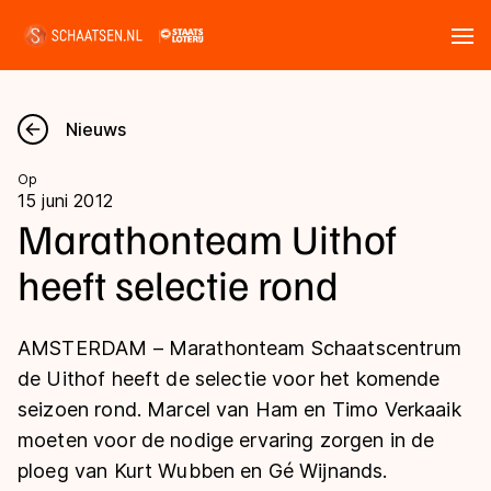
Tickets
Zoeken
Nieuws
Nieuws
Op
15 juni 2012
Kalender
Marathonteam Uithof
heeft selectie rond
Disciplines
Marathon
Uitslagen
AMSTERDAM – Marathonteam Schaatscentrum
Langebaan
de Uithof heeft de selectie voor het komende
Langebaan
seizoen rond. Marcel van Ham en Timo Verkaaik
Shorttrack
Tijden & historie
moeten voor de nodige ervaring zorgen in de
Shorttrack
Inlineskaten
ploeg van Kurt Wubben en Gé Wijnands.
Ranglijsten Langebaan
Marathon
Kunstschaatsen