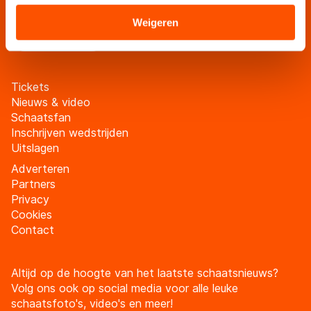
verstrekt of die zij hebben verzameld via hun services.
schaatsfanmailing
Sommige partners kunnen gegevens doorgeven aan
Weigeren
Meld je aan
landen buiten de EU, zoals de VS, waar mogelijk geen
adequaat beschermingsniveau geldt volgens de GDPR.
Door op ‘Toestaan’ te klikken, stemt u in met deze
Tickets
overdracht. Meer informatie vindt u in ons
cookiebeleid
.
Nieuws & video
Schaatsfan
Inschrijven wedstrijden
Uitslagen
Adverteren
Partners
Privacy
Cookies
Contact
Altijd op de hoogte van het laatste schaatsnieuws?
Volg ons ook op social media voor alle leuke
schaatsfoto's, video's en meer!