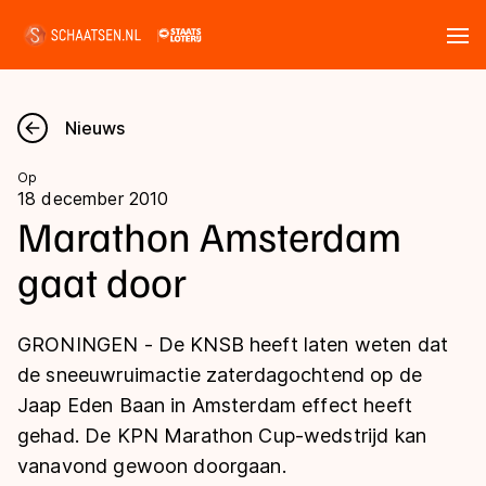
Tickets
Zoeken
Nieuws
Nieuws
Op
18 december 2010
Kalender
Marathon Amsterdam
gaat door
Disciplines
Marathon
Uitslagen
GRONINGEN - De KNSB heeft laten weten dat
Langebaan
de sneeuwruimactie zaterdagochtend op de
Langebaan
Jaap Eden Baan in Amsterdam effect heeft
Shorttrack
Tijden & historie
gehad. De KPN Marathon Cup-wedstrijd kan
Shorttrack
Inlineskaten
vanavond gewoon doorgaan.
Ranglijsten Langebaan
Marathon
Kunstschaatsen