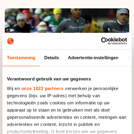
De weg op
Persoonlijke records & tijden
Inlineskaten
Schoonrijden
Inschrijven wedstrijden
Historie & statistiek
Schaatsfans
Kunstschaatsen
Natuurijs
Algemene Nederlandse Schaatstijd
Alles voor jou als schaatsfan
Deze zomer de weg op
Olympische Spelen
Evenementen
Waar kan ik schaatsen en skaten?
Olympische Spelen
Tickets
Toestemming
Details
Advertentie-instellingen
Ov
Medaille overzicht
Livestreams
Medaillespiegel
Word schaatsfan!
Verantwoord gebruik van uw gegevens
Olympische uitslagen
Winacties
Wij en
onze 1022 partners
verwerken je persoonlijke
gegevens (bijv. uw IP-adres) met behulp van
Van Jong tot Goud verhalen
technologieën zoals cookies om informatie op uw
apparaat op te slaan en te gebruiken met als doel
gepersonaliseerde advertenties en content, metingen aan
advertenties en content, inzicht in publiek en
productontwikkeling. U kunt kiezen wie uw gegevens