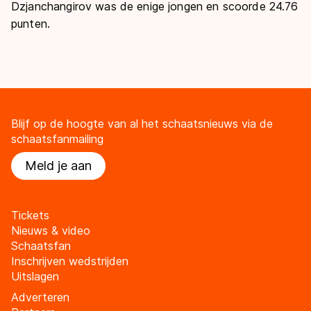
Dzjanchangirov was de enige jongen en scoorde 24.76
punten.
Blijf op de hoogte van al het schaatsnieuws via de
schaatsfanmailing
Meld je aan
Tickets
Nieuws & video
Schaatsfan
Inschrijven wedstrijden
Uitslagen
Adverteren