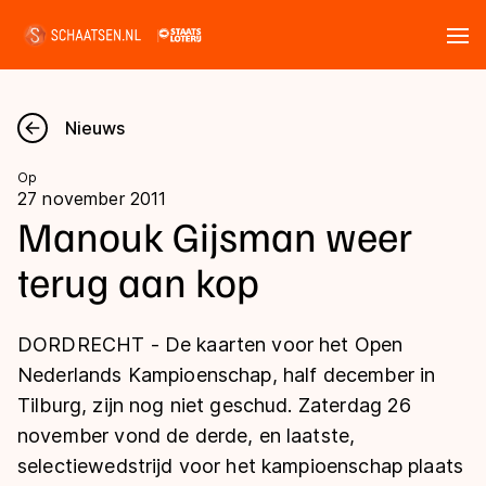
Tickets
Zoeken
Nieuws
Nieuws
Op
27 november 2011
Kalender
Manouk Gijsman weer
terug aan kop
Disciplines
Marathon
Uitslagen
DORDRECHT - De kaarten voor het Open
Langebaan
Nederlands Kampioenschap, half december in
Langebaan
Tilburg, zijn nog niet geschud. Zaterdag 26
Shorttrack
Tijden & historie
november vond de derde, en laatste,
Shorttrack
Inlineskaten
selectiewedstrijd voor het kampioenschap plaats
Ranglijsten Langebaan
Marathon
Kunstschaatsen