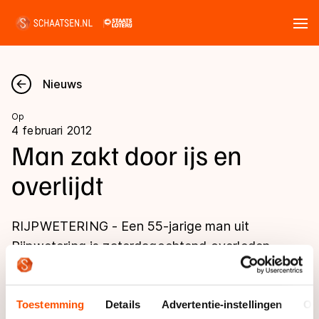
Tickets
Zoeken
Nieuws
Nieuws
Op
4 februari 2012
Kalender
Man zakt door ijs en
overlijdt
Disciplines
Marathon
Uitslagen
RIJPWETERING - Een 55-jarige man uit
Langebaan
Rijpwetering is zaterdagochtend overleden
Langebaan
nadat hij door het ijs was gezakt. Dat heeft de
Shorttrack
Tijden & historie
politie gemeld.
Shorttrack
Inlineskaten
Toestemming
Details
Advertentie-instellingen
Ov
Ranglijsten Langebaan
Marathon
Kunstschaatsen