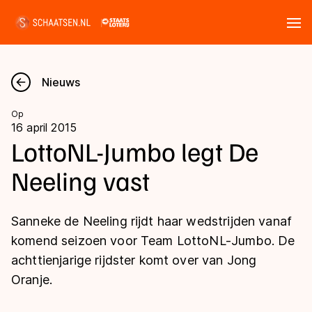
Tickets
Zoeken
Nieuws
Nieuws
Op
16 april 2015
Kalender
LottoNL-Jumbo legt De
Neeling vast
Disciplines
Marathon
Uitslagen
Sanneke de Neeling rijdt haar wedstrijden vanaf
Langebaan
komend seizoen voor Team LottoNL-Jumbo. De
Langebaan
achttienjarige rijdster komt over van Jong
Shorttrack
Tijden & historie
Oranje.
Shorttrack
Inlineskaten
Ranglijsten Langebaan
Marathon
Kunstschaatsen