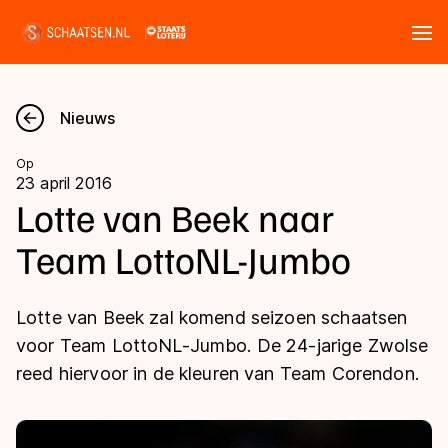
Tickets
Zoeken
Nieuws
Nieuws
Op
23 april 2016
Kalender
Lotte van Beek naar
Team LottoNL-Jumbo
Disciplines
Marathon
Uitslagen
Lotte van Beek zal komend seizoen schaatsen
Langebaan
voor Team LottoNL-Jumbo. De 24-jarige Zwolse
Langebaan
reed hiervoor in de kleuren van Team Corendon.
Shorttrack
Tijden & historie
Shorttrack
Inlineskaten
Ranglijsten Langebaan
Marathon
Kunstschaatsen