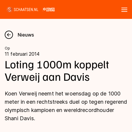
Tickets
Zoeken
Nieuws
Nieuws
Op
11 februari 2014
Kalender
Loting 1000m koppelt
Verweij aan Davis
Disciplines
Marathon
Uitslagen
Koen Verweij neemt het woensdag op de 1000
Langebaan
meter in een rechtstreeks duel op tegen regerend
Langebaan
olympisch kampioen en wereldrecordhouder
Shorttrack
Tijden & historie
Shani Davis.
Shorttrack
Inlineskaten
Ranglijsten Langebaan
Marathon
Kunstschaatsen