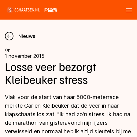
Tickets
Zoeken
Nieuws
Nieuws
Op
1 november 2015
Kalender
Losse veer bezorgt
Kleibeuker stress
Disciplines
Marathon
Uitslagen
Vlak voor de start van haar 5000-meterrace
Langebaan
merkte Carien Kleibeuker dat de veer in haar
Langebaan
klapschaats los zat. “Ik had zo’n stress. Ik had na
Shorttrack
Tijden & historie
de marathon van gisteravond mijn ijzers
Shorttrack
Inlineskaten
verwisseld en normaal heb ik altijd sleutels bij me
Ranglijsten Langebaan
Marathon
Kunstschaatsen