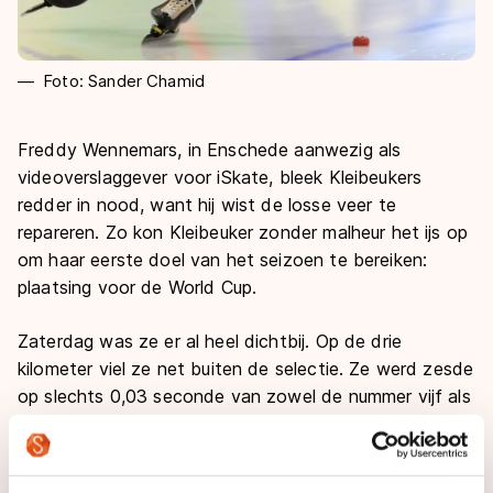
Foto: Sander Chamid
Freddy Wennemars, in Enschede aanwezig als
videoverslaggever voor iSkate, bleek Kleibeukers
redder in nood, want hij wist de losse veer te
repareren. Zo kon Kleibeuker zonder malheur het ijs op
om haar eerste doel van het seizoen te bereiken:
plaatsing voor de World Cup.
Zaterdag was ze er al heel dichtbij. Op de drie
kilometer viel ze net buiten de selectie. Ze werd zesde
op slechts 0,03 seconde van zowel de nummer vijf als
vier. Met een gezicht als een donderwolk kwam ze
daarna de ijsbaan af. “Ik wist het meteen, dat het
maar drie honderdsten was. Dat was zo zuur. Dat er