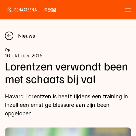
Tickets
Zoeken
Nieuws
Nieuws
Op
16 oktober 2015
Kalender
Lorentzen verwondt been
met schaats bij val
Disciplines
Marathon
Uitslagen
Havard Lorentzen is heeft tijdens een training in
Langebaan
Inzell een ernstige blessure aan zijn been
Langebaan
opgelopen.
Shorttrack
Tijden & historie
Shorttrack
Inlineskaten
Ranglijsten Langebaan
Marathon
Kunstschaatsen