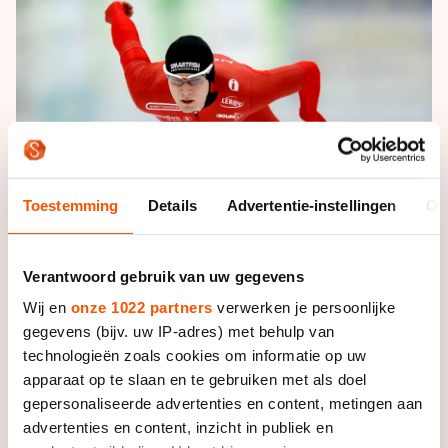
De weg op
Persoonlijke records & tijden
Inlineskaten
Schoonrijden
Inschrijven wedstrijden
Historie & statistiek
Schaatsfans
Kunstschaatsen
Natuurijs
Algemene Nederlandse Schaatstijd
Alles voor jou als schaatsfan
Deze zomer de weg op
Olympische Spelen
Evenementen
Waar kan ik schaatsen en skaten?
Olympische Spelen
Tickets
Toestemming
Details
Advertentie-instellingen
Ov
Medaille overzicht
Livestreams
Medaillespiegel
Word schaatsfan!
Verantwoord gebruik van uw gegevens
Olympische uitslagen
Winacties
Wij en
onze 1022 partners
verwerken je persoonlijke
Van Jong tot Goud verhalen
gegevens (bijv. uw IP-adres) met behulp van
technologieën zoals cookies om informatie op uw
apparaat op te slaan en te gebruiken met als doel
gepersonaliseerde advertenties en content, metingen aan
Foto: Sander Chamid
advertenties en content, inzicht in publiek en