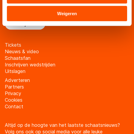
Blijf op de hoogte van al het schaatsnieuws via de
verstrekt of die zij hebben verzameld via hun services.
schaatsfanmailing
Sommige partners kunnen gegevens doorgeven aan
Weigeren
landen buiten de EU, zoals de VS, waar mogelijk geen
Meld je aan
adequaat beschermingsniveau geldt volgens de GDPR.
Door op ‘Toestaan’ te klikken, stemt u in met deze
overdracht. Meer informatie vindt u in ons
cookiebeleid
.
Tickets
Nieuws & video
Schaatsfan
Inschrijven wedstrijden
Uitslagen
Adverteren
Partners
Privacy
Cookies
Contact
Altijd op de hoogte van het laatste schaatsnieuws?
Volg ons ook op social media voor alle leuke