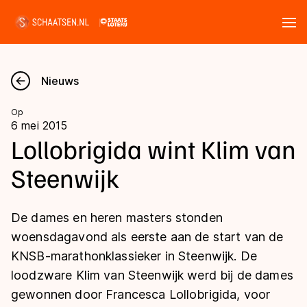
Tickets
Zoeken
Nieuws
Nieuws
Op
6 mei 2015
Kalender
Lollobrigida wint Klim van
Steenwijk
Disciplines
Marathon
Uitslagen
De dames en heren masters stonden
Langebaan
woensdagavond als eerste aan de start van de
Langebaan
KNSB-marathonklassieker in Steenwijk. De
Shorttrack
Tijden & historie
loodzware Klim van Steenwijk werd bij de dames
Shorttrack
Inlineskaten
gewonnen door Francesca Lollobrigida, voor
Ranglijsten Langebaan
Marathon
Kunstschaatsen