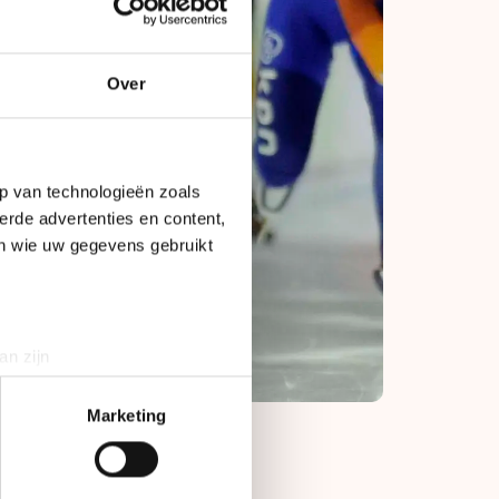
Over
p van technologieën zoals
erde advertenties en content,
en wie uw gegevens gebruikt
an zijn
rinting)
t
detailgedeelte
in. U kunt uw
Marketing
bieden en websiteverkeer te