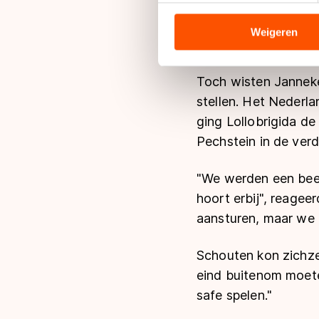
Op voorhand leek de 
analyseren. We delen informa
negen deelneemsters
analyse. Zij kunnen deze com
Weigeren
het zonder land- en
hun services. Sommige partn
adequaat beschermingsniveau
Toch wisten Janneke
Meer informatie vindt u in o
stellen. Het Nederla
ging Lollobrigida de
Pechstein in de verd
"We werden een beet
hoort erbij", reage
aansturen, maar we 
Schouten kon zichze
eind buitenom moet
safe spelen."