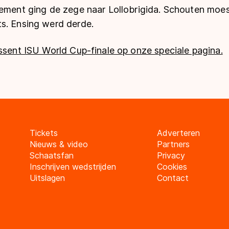
sement ging de zege naar Lollobrigida. Schouten mo
s. Ensing werd derde.
ssent ISU World Cup-finale op onze speciale pagina.
Tickets
Adverteren
Nieuws & video
Partners
Schaatsfan
Privacy
Inschrijven wedstrijden
Cookies
Uitslagen
Contact