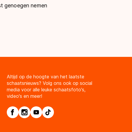
est genoegen nemen
Altijd op de hoogte van het laatste
schaatsnieuws? Volg ons ook op social
media voor alle leuke schaatsfoto's,
video's en meer!