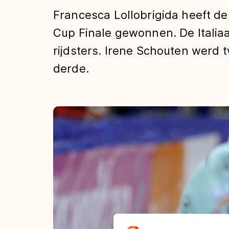
Tijden & historie
Francesca Lollobrigida heeft de
Cup Finale gewonnen. De Italia
rijdsters. Irene Schouten werd 
De weg op
derde.
Schaatsfans
Olympische Spe