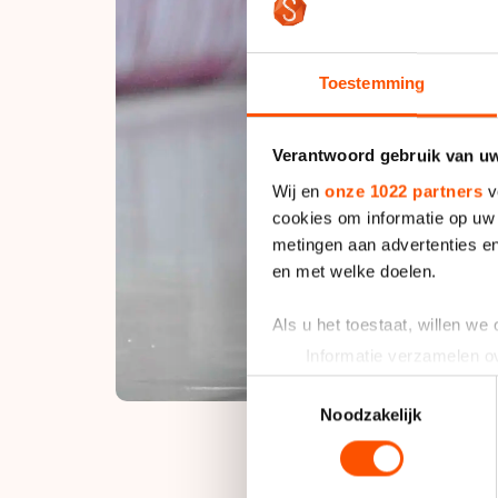
Toestemming
Verantwoord gebruik van u
Wij en
onze 1022 partners
v
cookies om informatie op uw 
metingen aan advertenties en
en met welke doelen.
Als u het toestaat, willen we
Informatie verzamelen ov
Uw apparaat identificere
Toestemmingsselectie
Lees meer over hoe uw perso
Noodzakelijk
toestemming op elk moment wi
We gebruiken cookies om cont