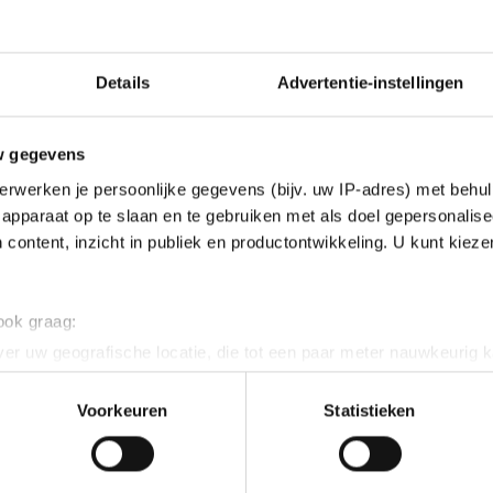
Details
Advertentie-instellingen
w gegevens
erwerken je persoonlijke gegevens (bijv. uw IP-adres) met behul
apparaat op te slaan en te gebruiken met als doel gepersonalise
 content, inzicht in publiek en productontwikkeling. U kunt kiez
 ook graag:
er uw geografische locatie, die tot een paar meter nauwkeurig k
n door het actief te scannen op specifieke eigenschappen (fingerp
onlijke gegevens worden verwerkt en stel uw voorkeuren in he
Voorkeuren
Statistieken
jzigen of intrekken in de Cookieverklaring.
ent en advertenties te personaliseren, socialmediafuncties te 