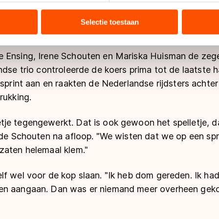
mass start bij de dames een ongelijke strijd te word
tie over uw gebruik van onze site met onze partners voor social
 waren er drie van Nederlandse afkomst. De overige 
bineren met andere gegevens die u aan hen heeft verstrekt of d
Selectie toestaan
 dus ploeggenoten stellen.
ers kunnen gegevens doorgeven aan landen buiten de EU, zoal
 geldt volgens de GDPR. Door op ‘Toestaan’ te klikken, stemt u
 Ensing, Irene Schouten en Mariska Huisman de zege 
ns
cookiebeleid
.
ndse trio controleerde de koers prima tot de laatste 
 sprint aan en raakten de Nederlandse rijdsters acht
rukking.
je tegengewerkt. Dat is ook gewoon het spelletje, da
erde Schouten na afloop. "We wisten dat we op een sp
zaten helemaal klem."
lf wel voor de kop slaan. "Ik heb dom gereden. Ik ha
en aangaan. Dan was er niemand meer overheen geko