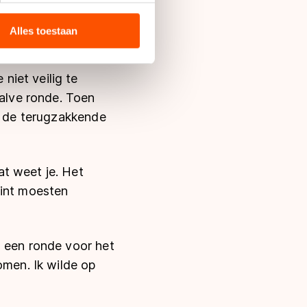
en. Van de slechts
 media, advertenties en
rijdsters moesten
ie zij hebben verzameld via
Alles toestaan
s de VS, waar mogelijk geen
 in met deze overdracht.
niet veilig te
halve ronde. Toen
er de terugzakkende
t weet je. Het
rint moesten
d een ronde voor het
men. Ik wilde op