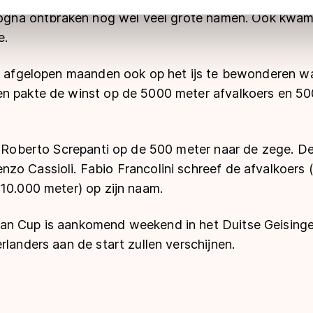
 geldt volgens de GDPR. Door op ‘Toestaan’ te klikken, stemt u
ologna ontbraken nog wel veel grote namen. Ook kwa
ns
cookiebeleid
.
e.
de afgelopen maanden ook op het ijs te bewonderen w
n pakte de winst op de 5000 meter afvalkoers en 5
te Roberto Screpanti op de 500 meter naar de zege. 
zo Cassioli. Fabio Francolini schreef de afvalkoers 
(10.000 meter) op zijn naam.
an Cup is aankomend weekend in het Duitse Geising
rlanders aan de start zullen verschijnen.