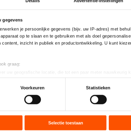
Details
Advertentie-instellingen
w gegevens
erwerken je persoonlijke gegevens (bijv. uw IP-adres) met behul
apparaat op te slaan en te gebruiken met als doel gepersonalise
 content, inzicht in publiek en productontwikkeling. U kunt kiez
 ook graag:
er uw geografische locatie, die tot een paar meter nauwkeurig k
n door het actief te scannen op specifieke eigenschappen (fingerp
onlijke gegevens worden verwerkt en stel uw voorkeuren in he
Voorkeuren
Statistieken
jzigen of intrekken in de Cookieverklaring.
ent en advertenties te personaliseren, socialmediafuncties te 
tie over uw gebruik van onze site met onze partners voor social
bineren met andere gegevens die u aan hen heeft verstrekt of d
Selectie toestaan
ers kunnen gegevens doorgeven aan landen buiten de EU, zoal