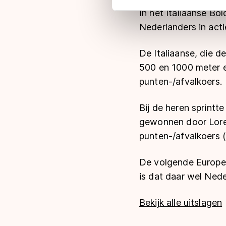
adequaat beschermingsniveau
In het Italiaanse B
Meer informatie vindt u in o
Nederlanders in acti
De Italiaanse, die 
500 en 1000 meter e
punten-/afvalkoers.
Bij de heren sprint
gewonnen door Loren
punten-/afvalkoers 
De volgende Europe
is dat daar wel Nede
Bekijk alle uitslagen