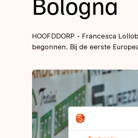
Bologna
Tijden & historie
De weg op
HOOFDDORP - Francesca Lollobri
begonnen. Bij de eerste Europe
Schaatsfans
Olympische Spe