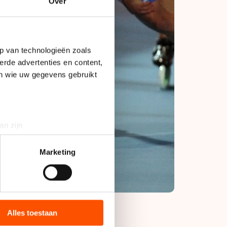
Over
p van technologieën zoals
erde advertenties en content,
en wie uw gegevens gebruikt
an zijn
rinting)
t
detailgedeelte
in. U kunt uw
Marketing
bieden en websiteverkeer te
 media, advertenties en
ie zij hebben verzameld via
Alles toestaan
s de VS, waar mogelijk geen