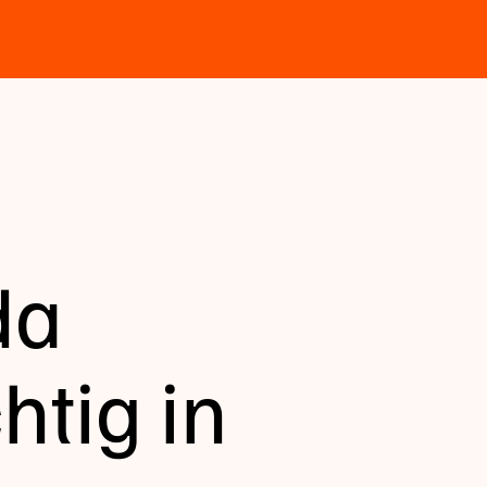
da
tig in