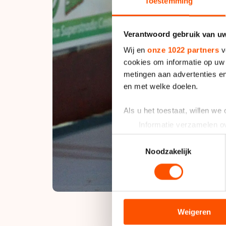
Toestemming
Verantwoord gebruik van u
Wij en
onze 1022 partners
v
cookies om informatie op uw 
metingen aan advertenties en
en met welke doelen.
Als u het toestaat, willen we
Informatie verzamelen ov
Uw apparaat identificere
Toestemmingsselectie
Lees meer over hoe uw perso
Noodzakelijk
toestemming op elk moment wi
We gebruiken cookies om cont
analyseren. We delen informa
analyse. Zij kunnen deze com
Weigeren
hun services. Sommige partn