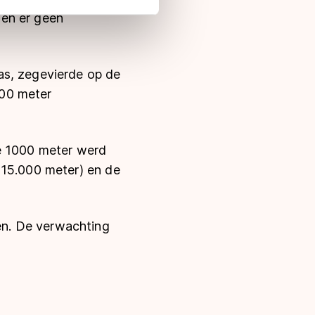
 in met deze overdracht.
men er geen
as, zegevierde op de
000 meter
De 1000 meter werd
(15.000 meter) en de
en. De verwachting