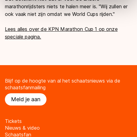
Door op ‘Toestaan’ te klikken, stemt u in met deze
marathonrijdsters niets te halen meer is. "Wij zullen er
overdracht. Meer informatie vindt u in ons
cookiebeleid
.
ook vaak niet zijn omdat we World Cups rijden."
Lees alles over de KPN Marathon Cup 1 op onze
speciale pagina.
Blijf op de hoogte van al het schaatsnieuws via de
schaatsfanmailing
Meld je aan
Tickets
Nieuws & video
Schaatsfan