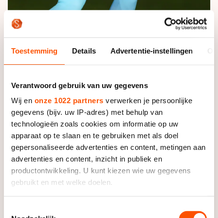
Foto: Neeke Smit
Toestemming
Details
Advertentie-instellingen
Ov
Maar de Italiaanse was op tijd in de hoofdstad en
wist met machtige klappen Irene Schouten achter zich
te houden in de massasprint. "Ik ben met de manier
Verantwoord gebruik van uw gegevens
waarop ik sprintte eigenlijk nog blijer dan met de zege
Wij en
onze 1022 partners
verwerken je persoonlijke
zelf. Het gat was in de laatste tweehonderd meter
gegevens (bijv. uw IP-adres) met behulp van
nog zo groot."
technologieën zoals cookies om informatie op uw
apparaat op te slaan en te gebruiken met als doel
Het is het derde jaar dat Lollobrigida in Nederland
gepersonaliseerde advertenties en content, metingen aan
marathons rijdt en ze is altijd goed voor een paar
advertenties en content, inzicht in publiek en
zeges, maar in Amsterdam kreeg ze voor het eerst de
productontwikkeling. U kunt kiezen wie uw gegevens
oranje leiderstrui uitgereikt. "Het is mooi als Italiaanse
gebruikt en met welke doelen.
het oranje, zoiets Nederlands, te dragen."
Als u het toestaat, willen we ook graag:
Toestemmingsselectie
Ze bedankte daar nadrukkelijk haar ploeggenotes voor,