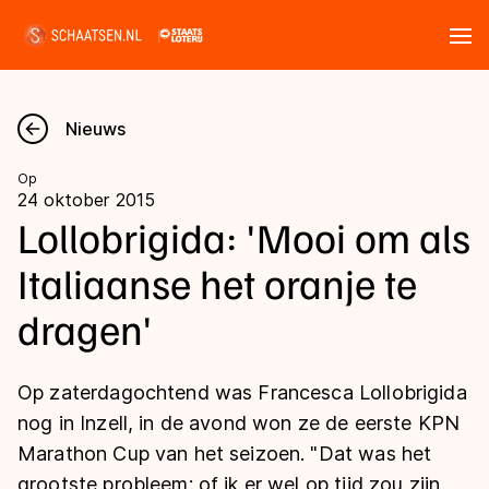
Tickets
Zoeken
Nieuws
Nieuws
Op
24 oktober 2015
Kalender
Lollobrigida: 'Mooi om als
Italiaanse het oranje te
Disciplines
dragen'
Marathon
Uitslagen
Langebaan
Op zaterdagochtend was Francesca Lollobrigida
Langebaan
Shorttrack
Tijden & historie
nog in Inzell, in de avond won ze de eerste KPN
Shorttrack
Inlineskaten
Marathon Cup van het seizoen. "Dat was het
Ranglijsten Langebaan
Marathon
grootste probleem: of ik er wel op tijd zou zijn,
Kunstschaatsen