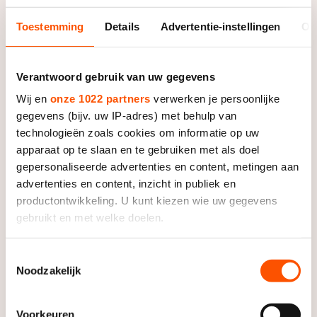
Toestemming
Details
Advertentie-instellingen
Ov
Foto: Neeke Smit
Verantwoord gebruik van uw gegevens
“We zijn nog jong, dus ik leer elke race wel iets nieuws”,
Wij en
onze 1022 partners
verwerken je persoonlijke
zegt Lollobrigida nadat ze het weekend op de
gegevens (bijv. uw IP-adres) met behulp van
Gelderse baan af had gesloten met een overwinning
technologieën zoals cookies om informatie op uw
op de afvalkoers.
apparaat op te slaan en te gebruiken met als doel
gepersonaliseerde advertenties en content, metingen aan
Iets leren deed de 25-jarige een dag eerder al naar
advertenties en content, inzicht in publiek en
productontwikkeling. U kunt kiezen wie uw gegevens
aanleiding van de puntenkoers, die ze eveneens op
gebruikt en met welke doelen.
haar naam schreef. “Toen had ik overal pijn van het
sprinten voor de punten. De afvalkoers was ook niet
Als u het toestaat, willen we ook graag:
makkelijk, maar we moesten vooral goed
Toestemmingsselectie
Noodzakelijk
Informatie verzamelen over uw geografische locatie,
samenwerken”, zegt ze over de tactiek van haar ploeg
die tot een paar meter nauwkeurig kan zijn
Cado Motus.
Uw apparaat identificeren door het actief te scannen
Voorkeuren