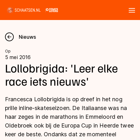
Tickets
Zoeken
Nieuws
Nieuws
Op
5 mei 2016
Kalender
Lollobrigida: 'Leer elke
race iets nieuws'
Disciplines
Marathon
Uitslagen
Francesca Lollobrigida is op dreef in het nog
Langebaan
prille inline-skateseizoen. De Italiaanse was na
Langebaan
haar zeges in de marathons in Emmeloord en
Shorttrack
Tijden & historie
Oldebroek ook bij de Europa Cup in Heerde twee
Shorttrack
Inlineskaten
keer de beste. Ondanks dat ze momenteel
Ranglijsten Langebaan
Marathon
Kunstschaatsen