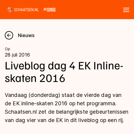
Tickets
Zoeken
Nieuws
Nieuws
Op
28 juli 2016
Kalender
Liveblog dag 4 EK Inline-
skaten 2016
Disciplines
Marathon
Uitslagen
Vandaag (donderdag) staat de vierde dag van
Langebaan
de EK inline-skaten 2016 op het programma.
Langebaan
Schaatsen.nl zet de belangrijkste gebeurtenissen
Shorttrack
Tijden & historie
van dag vier van de EK in dit liveblog op een rij.
Shorttrack
Inlineskaten
Ranglijsten Langebaan
Marathon
Kunstschaatsen