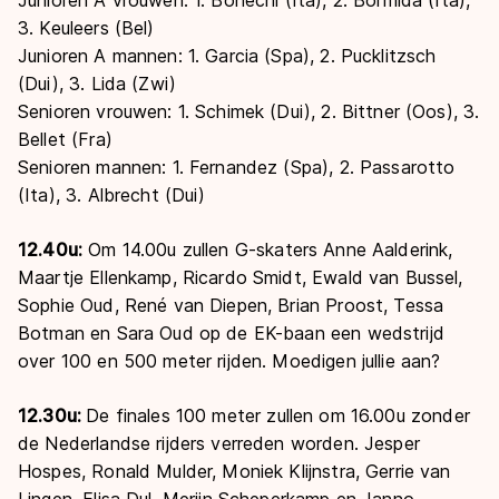
3. Keuleers (Bel)
Junioren A mannen: 1. Garcia (Spa), 2. Pucklitzsch
(Dui), 3. Lida (Zwi)
Senioren vrouwen: 1. Schimek (Dui), 2. Bittner (Oos), 3.
Bellet (Fra)
Senioren mannen: 1. Fernandez (Spa), 2. Passarotto
(Ita), 3. Albrecht (Dui)
12.40u:
Om 14.00u zullen G-skaters Anne Aalderink,
Maartje Ellenkamp, Ricardo Smidt, Ewald van Bussel,
Sophie Oud, René van Diepen, Brian Proost, Tessa
Botman en Sara Oud op de EK-baan een wedstrijd
over 100 en 500 meter rijden. Moedigen jullie aan?
12.30u:
De finales 100 meter zullen om 16.00u zonder
de Nederlandse rijders verreden worden. Jesper
Hospes, Ronald Mulder, Moniek Klijnstra, Gerrie van
Lingen, Elisa Dul, Merijn Scheperkamp en Janno