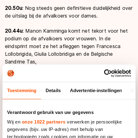
20.50u
: Nog steeds geen definitieve duidelijkheid over
de uitslag bij de afvalkoers voor dames.
20.44u
: Manon Kamminga komt net tekort voor het
podium op de afvalkoers voor vrouwen. In de
eindsprint moet ze het afleggen tegen Francesca
Lollobrigida, Giulia Lollobridiga en de Belgische
Sandrine Tas,
Al staat de uitslag nog niet vast. De jury overlegt nog
omdat er wat schermutselingen waren in de laatste
Toestemming
Details
Advertentie-instellingen
Ov
ronde.
20.00u:
Een bronzen medaille voor A-junior Chris
Verantwoord gebruik van uw gegevens
Huizinga op de afvalkoers. In de sprint is de Fransman
Wij en
onze 1022 partners
verwerken je persoonlijke
Martin Ferrie duidelijk te sterk. Bart Hoolwerf haalt de
gegevens (bijv. uw IP-adres) met behulp van
finale net niet, maar geeft de race met zijn aanvalslust
technologieën zoals cookies om informatie op uw
wel kleur. Ook Louis Hollaar - de eerste Nederland die