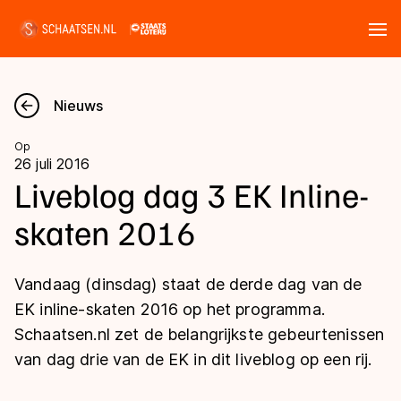
Tickets
Zoeken
Nieuws
Nieuws
Op
26 juli 2016
Kalender
Liveblog dag 3 EK Inline-
skaten 2016
Disciplines
Marathon
Uitslagen
Vandaag (dinsdag) staat de derde dag van de
Langebaan
EK inline-skaten 2016 op het programma.
Langebaan
Schaatsen.nl zet de belangrijkste gebeurtenissen
Shorttrack
Tijden & historie
van dag drie van de EK in dit liveblog op een rij.
Shorttrack
Inlineskaten
Ranglijsten Langebaan
Marathon
Kunstschaatsen