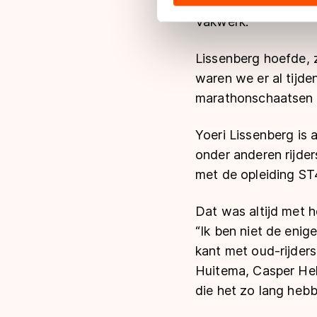
geheim van graag te w
hun services. Sommige partn
Vakwerk.
adequaat beschermingsniveau
Meer informatie vindt u in o
Lissenberg hoefde, z
waren we er al tijde
marathonschaatsen e
Yoeri Lissenberg is 
onder anderen rijder
met de opleiding ST4
Dat was altijd met h
“Ik ben niet de enig
kant met oud-rijder
Huitema, Casper Hell
die het zo lang heb