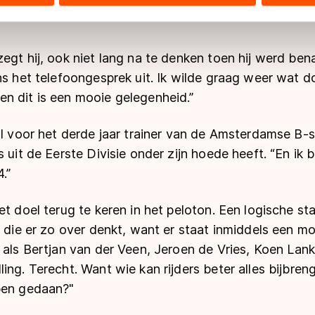
illen terugkeren in de sport. Die mogelijkheid krijgt h
ers kunnen gegevens doorgeven aan landen buiten de EU, zoal
 geldt volgens de GDPR. Door op ‘Toestaan’ te klikken, stemt u
ns
cookiebeleid
.
egt hij, ook niet lang na te denken toen hij werd bena
ns het telefoongesprek uit. Ik wilde graag weer wat d
n dit is een mooie gelegenheid.”
al voor het derde jaar trainer van de Amsterdamse B-se
s uit de Eerste Divisie onder zijn hoede heeft. “En i
.”
et doel terug te keren in het peloton. Een logische sta
e die er zo over denkt, want er staat inmiddels een moo
s als Bertjan van der Veen, Jeroen de Vries, Koen La
ing. Terecht. Want wie kan rijders beter alles bijbr
ben gedaan?"