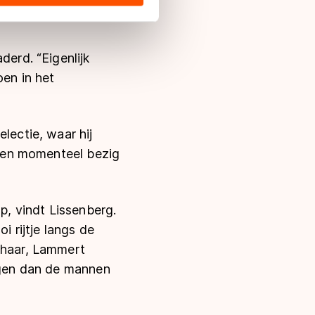
ij nu bij AB
s de VS, waar mogelijk geen
 in met deze overdracht.
derd. “Eigenlijk
oen in het
lectie, waar hij
k ben momenteel bezig
p, vindt Lissenberg.
i rijtje langs de
nkhaar, Lammert
engen dan de mannen