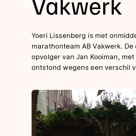
Vakwerk
Tijden & historie
De weg op
Yoeri Lissenberg is met onmidde
marathonteam AB Vakwerk. De o
Schaatsfans
opvolger van Jan Kooiman, met 
ontstond wegens een verschil va
Olympische Spe