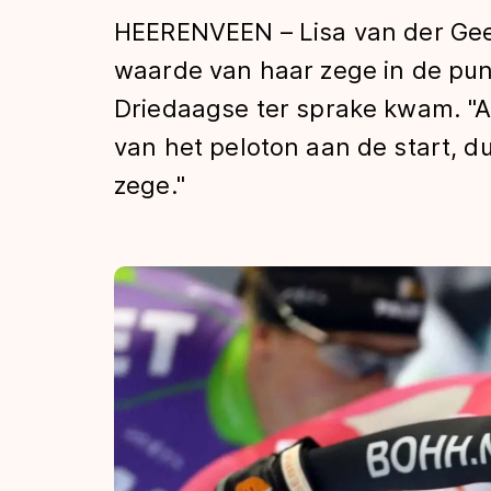
Tijden & historie
HEERENVEEN – Lisa van der Gee
waarde van haar zege in de pu
Driedaagse ter sprake kwam. "A
De weg op
van het peloton aan de start, d
zege."
Schaatsfans
Olympische Spe