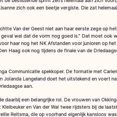
liet de beslissende sprint zelfs helemaal aan zich voor
Lisanne zich ook een beetje vergiste. Die zat helemaal
echtte Van der Geest niet aan haar eerste zege op he
er geval wel dat de vorm nog goed is." Dat moet ook 
oor haar nog het NK Afstanden voor junioren op he
 Den Haag ook nog tijdens de finale van de Driedaagse.
inga Communicatie spekkoper. De formatie met Carien
n Jolanda Langeland doet het uitstekend en voert n
riedaagse aan.
e daarbij een belangrijke rol. De vrouwen van Okking
leibeuker en Van der Wal twee rijdsters bij de laatst
reille Reitsma, die op voorhand eigenlijk kansloos was