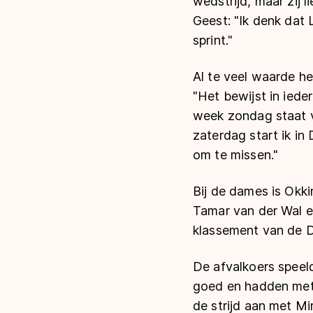
wedstrijd, maar zij 
Geest: "Ik denk dat 
sprint."
Al te veel waarde h
"Het bewijst in ied
week zondag staat v
zaterdag start ik in
om te missen."
Bij de dames is Okk
Tamar van der Wal e
klassement van de D
De afvalkoers speeld
goed en hadden met K
de strijd aan met Mi