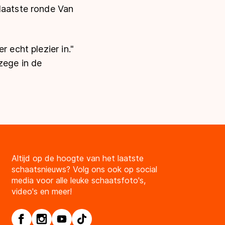
laatste ronde Van
 echt plezier in."
zege in de
Altijd op de hoogte van het laatste
schaatsnieuws? Volg ons ook op social
media voor alle leuke schaatsfoto's,
video's en meer!