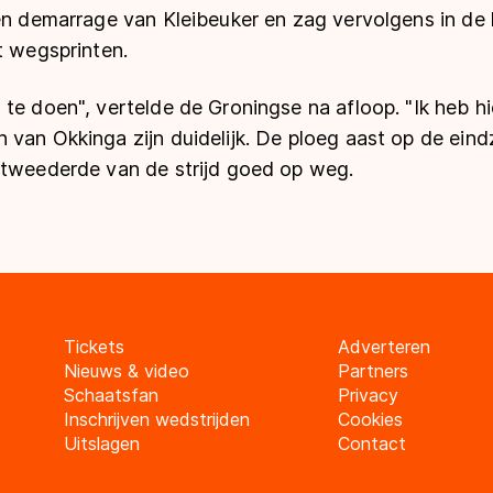
een demarrage van Kleibeuker en zag vervolgens in de 
t wegsprinten.
te doen", vertelde de Groningse na afloop. "Ik heb hier
van Okkinga zijn duidelijk. De ploeg aast op de eind
 tweederde van de strijd goed op weg.
Tickets
Adverteren
Nieuws & video
Partners
Schaatsfan
Privacy
Inschrijven wedstrijden
Cookies
Uitslagen
Contact