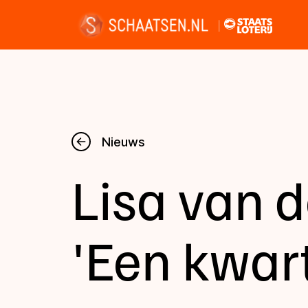
Nieuws
Nieuws
Lisa van d
Kalender
Disciplines
'Een kwart
Uitslagen