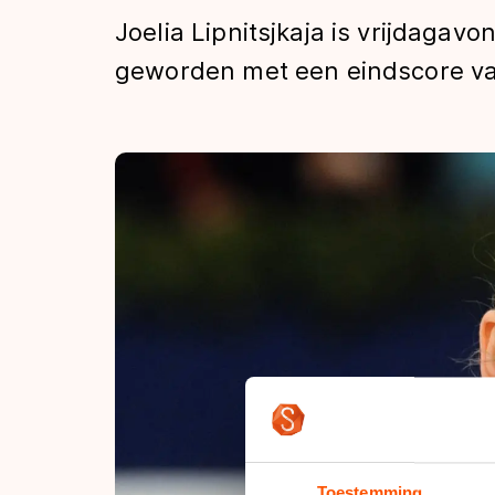
Tijden & historie
Joelia Lipnitsjkaja is vrijdaga
geworden met een eindscore va
De weg op
Schaatsfans
Olympische Spe
Toestemming