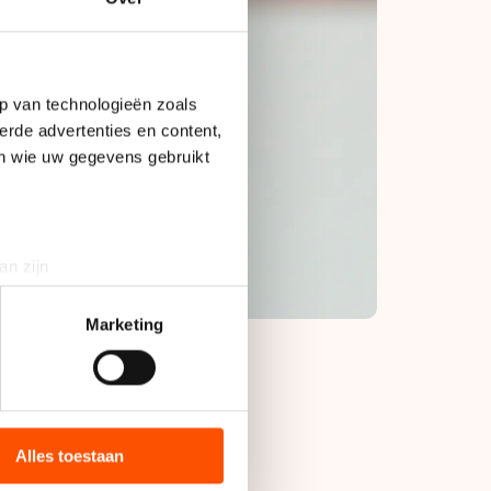
p van technologieën zoals
erde advertenties en content,
en wie uw gegevens gebruikt
an zijn
rinting)
t
detailgedeelte
in. U kunt uw
Marketing
bieden en websiteverkeer te
te Adelina Sotnikova
 media, advertenties en
ie zij hebben verzameld via
Alles toestaan
s de VS, waar mogelijk geen