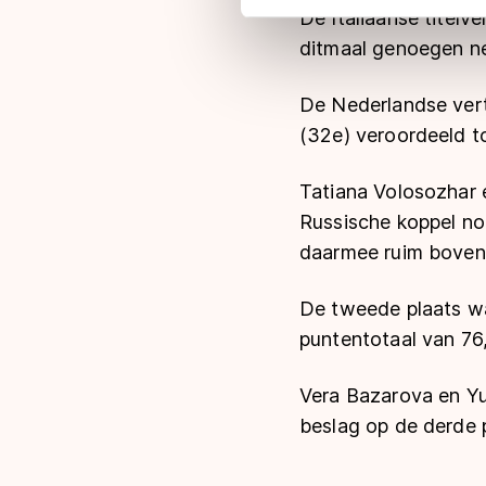
adequaat beschermingsniveau
De Italiaanse titelv
Meer informatie vindt u in o
ditmaal genoegen ne
De Nederlandse ver
(32e) veroordeeld to
Tatiana Volosozhar 
Russische koppel no
daarmee ruim boven
De tweede plaats wa
puntentotaal van 76
Vera Bazarova en Yur
beslag op de derde 