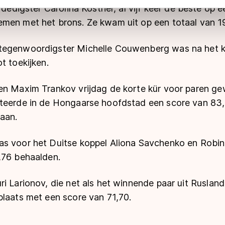
 geldt volgens de GDPR. Door op ‘Toestaan’ te klikken, stemt u
erdedigster Carolina Kostner, al vijf keer de beste op 
ns
cookiebeleid
.
men met het brons. Ze kwam uit op een totaal van 1
tegenwoordigster Michelle Couwenberg was na het 
t toekijken.
en Maxim Trankov vrijdag de korte kür voor paren g
teerde in de Hongaarse hoofdstad een score van 83,
aan.
s voor het Duitse koppel Aliona Savchenko en Robin
,76 behaalden.
i Larionov, die net als het winnende paar uit Ruslan
plaats met een score van 71,70.