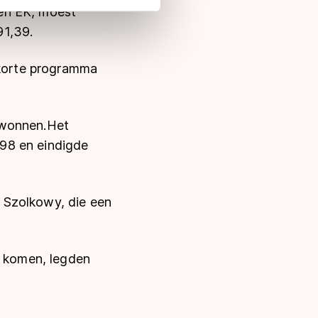
 in met deze overdracht.
een EK, moest
91,39.
korte programma
ewonnen.Het
98 en eindigde
 Szolkowy, die een
d komen, legden