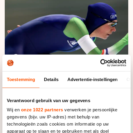
De weg op
Persoonlijke records & tijden
Inlineskaten
Schoonrijden
Inschrijven wedstrijden
Historie & statistiek
Schaatsfans
Kunstschaatsen
Natuurijs
Algemene Nederlandse Schaatstijd
Alles voor jou als schaatsfan
Deze zomer de weg op
Olympische Spelen
Evenementen
Waar kan ik schaatsen en skaten?
Olympische Spelen
Tickets
Medaille overzicht
Livestreams
Medaillespiegel
Word schaatsfan!
Toestemming
Details
Advertentie-instellingen
Ov
Olympische uitslagen
Winacties
Van Jong tot Goud verhalen
Verantwoord gebruik van uw gegevens
Wij en
onze 1022 partners
verwerken je persoonlijke
gegevens (bijv. uw IP-adres) met behulp van
Foto: Huub Snoep
technologieën zoals cookies om informatie op uw
apparaat op te slaan en te gebruiken met als doel