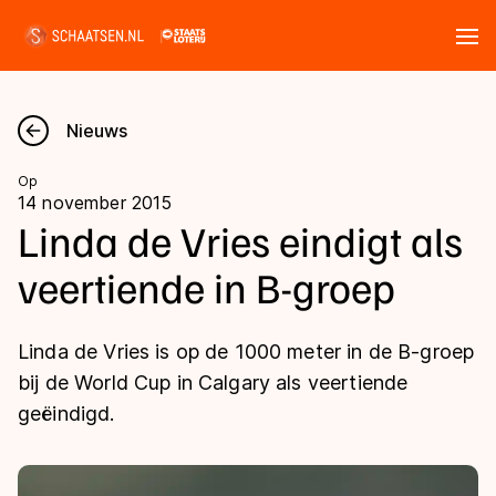
Tickets
Zoeken
Nieuws
Nieuws
Op
14 november 2015
Kalender
Linda de Vries eindigt als
veertiende in B-groep
Disciplines
Marathon
Uitslagen
Linda de Vries is op de 1000 meter in de B-groep
Langebaan
bij de World Cup in Calgary als veertiende
Langebaan
geëindigd.
Shorttrack
Tijden & historie
Shorttrack
Inlineskaten
Ranglijsten Langebaan
Marathon
Kunstschaatsen