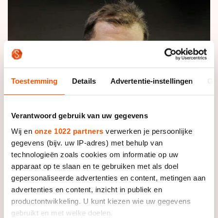
De weg op
Persoonlijke records & tijden
Inlineskaten
Schoonrijden
Inschrijven wedstrijden
Historie & statistiek
Schaatsfans
Kunstschaatsen
Natuurijs
Algemene Nederlandse Schaatstijd
Alles voor jou als schaatsfan
Deze zomer de weg op
Olympische Spelen
Evenementen
Waar kan ik schaatsen en skaten?
Toestemming
Details
Advertentie-instellingen
Ov
Olympische Spelen
Tickets
Medaille overzicht
Livestreams
Verantwoord gebruik van uw gegevens
Medaillespiegel
Word schaatsfan!
Wij en
onze 1022 partners
verwerken je persoonlijke
Olympische uitslagen
gegevens (bijv. uw IP-adres) met behulp van
Winacties
technologieën zoals cookies om informatie op uw
Van Jong tot Goud verhalen
apparaat op te slaan en te gebruiken met als doel
gepersonaliseerde advertenties en content, metingen aan
Foto: Soenar Chamid
advertenties en content, inzicht in publiek en
productontwikkeling. U kunt kiezen wie uw gegevens
gebruikt en met welke doelen.
De Pool heeft te veel last van een liesblessure. “Het