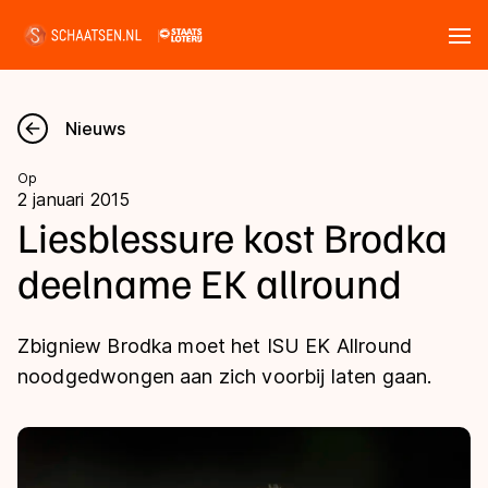
Tickets
Zoeken
Nieuws
Nieuws
Op
2 januari 2015
Kalender
Liesblessure kost Brodka
deelname EK allround
Disciplines
Marathon
Uitslagen
Zbigniew Brodka moet het ISU EK Allround
Langebaan
noodgedwongen aan zich voorbij laten gaan.
Langebaan
Shorttrack
Tijden & historie
Shorttrack
Inlineskaten
Ranglijsten Langebaan
Marathon
Kunstschaatsen