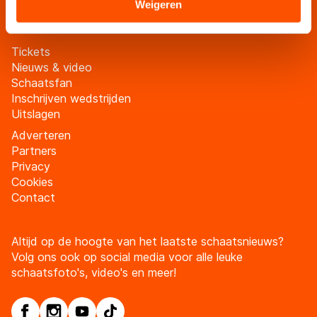
Meld je aan
Sommige partners kunnen gegevens doorgeven aan
Weigeren
landen buiten de EU, zoals de VS, waar mogelijk geen
adequaat beschermingsniveau geldt volgens de GDPR.
Tickets
Door op ‘Toestaan’ te klikken, stemt u in met deze
Nieuws & video
overdracht. Meer informatie vindt u in ons
cookiebeleid
.
Schaatsfan
Inschrijven wedstrijden
Uitslagen
Adverteren
Partners
Privacy
Cookies
Contact
Altijd op de hoogte van het laatste schaatsnieuws?
Volg ons ook op social media voor alle leuke
schaatsfoto's, video's en meer!