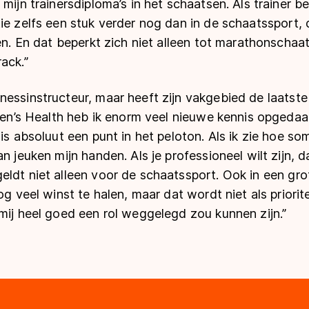
 mijn trainersdiploma’s in het schaatsen. Als trainer b
ie zelfs een stuk verder nog dan in de schaatssport, 
den. En dat beperkt zich niet alleen tot marathonscha
ck.’’
essinstructeur, maar heeft zijn vakgebied de laatste 
 Men’s Health heb ik enorm veel nieuwe kennis opgeda
is absoluut een punt in het peloton. Als ik zie hoe so
n jeuken mijn handen. Als je professioneel wilt zijn, 
ldt niet alleen voor de schaatssport. Ook in een gro
og veel winst te halen, maar dat wordt niet als priorit
mij heel goed een rol weggelegd zou kunnen zijn.’’