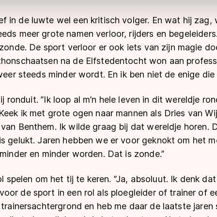
n de luwte wel een kritisch volger. En wat hij zag, wa
eds meer grote namen verloor, rijders en begeleiders
 zonde. De sport verloor er ook iets van zijn magie do
thonschaatsen na de Elfstedentocht won aan professi
weer steeds minder wordt. En ik ben niet de enige die d
ij ronduit. ’’Ik loop al m’n hele leven in dit wereldje ro
Keek ik met grote ogen naar mannen als Dries van Wij
van Benthem. Ik wilde graag bij dat wereldje horen. D
is gelukt. Jaren hebben we er voor geknokt om het m
 minder en minder worden. Dat is zonde.’’
ol spelen om het tij te keren. ’’Ja, absoluut. Ik denk 
or de sport in een rol als ploegleider of trainer of 
 trainersachtergrond en heb me daar de laatste jaren