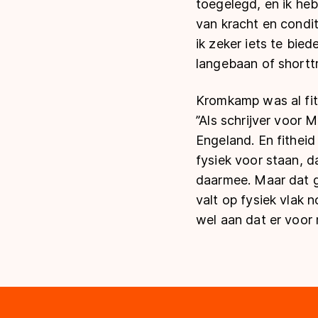
toegelegd, en ik heb
van kracht en condit
ik zeker iets te bie
langebaan of shorttra
Kromkamp was al fitn
’’Als schrijver voor
Engeland. En fitheid 
fysiek voor staan, da
daarmee. Maar dat ge
valt op fysiek vlak n
wel aan dat er voor 