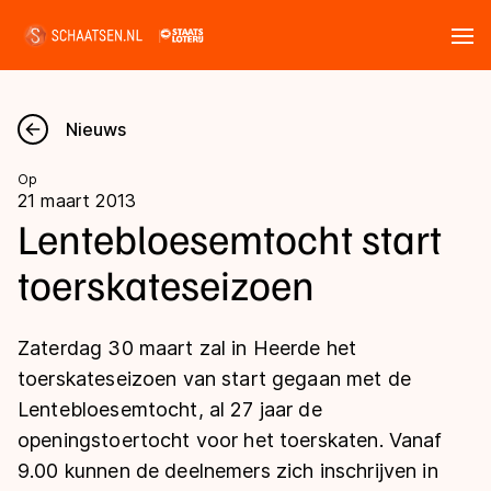
Tickets
Zoeken
Nieuws
Nieuws
Op
21 maart 2013
Kalender
Lentebloesemtocht start
toerskateseizoen
Disciplines
Marathon
Uitslagen
Zaterdag 30 maart zal in Heerde het
Langebaan
toerskateseizoen van start gegaan met de
Langebaan
Lentebloesemtocht, al 27 jaar de
Shorttrack
Tijden & historie
openingstoertocht voor het toerskaten. Vanaf
Shorttrack
Inlineskaten
9.00 kunnen de deelnemers zich inschrijven in
Ranglijsten Langebaan
Marathon
Kunstschaatsen