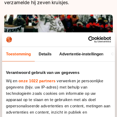
De weg op
verzamelde hij zeven kruisjes.
Persoonlijke records & tijden
Inlineskaten
Schoonrijden
Inschrijven wedstrijden
Historie & statistiek
Schaatsfans
Kunstschaatsen
Natuurijs
Algemene Nederlandse Schaatstijd
Alles voor jou als schaatsfan
Deze zomer de weg op
Olympische Spelen
Evenementen
Waar kan ik schaatsen en skaten?
Olympische Spelen
Tickets
Toestemming
Details
Advertentie-instellingen
Ov
Medaille overzicht
Livestreams
Medaillespiegel
Word schaatsfan!
Verantwoord gebruik van uw gegevens
Olympische uitslagen
Winacties
Wij en
onze 1022 partners
verwerken je persoonlijke
Van Jong tot Goud verhalen
gegevens (bijv. uw IP-adres) met behulp van
technologieën zoals cookies om informatie op uw
apparaat op te slaan en te gebruiken met als doel
gepersonaliseerde advertenties en content, metingen aan
advertenties en content, inzicht in publiek en