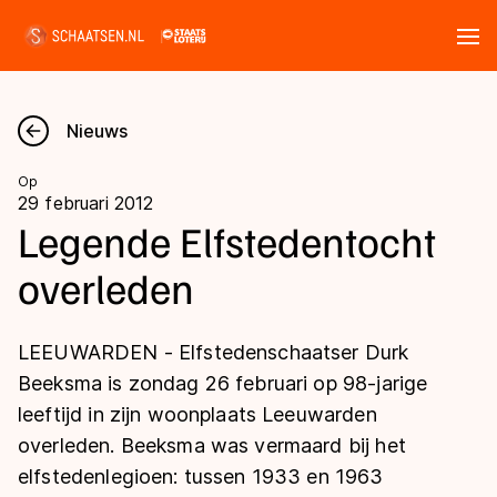
Tickets
Zoeken
Nieuws
Nieuws
Op
29 februari 2012
Kalender
Legende Elfstedentocht
overleden
Disciplines
Marathon
Uitslagen
LEEUWARDEN - Elfstedenschaatser Durk
Langebaan
Beeksma is zondag 26 februari op 98-jarige
Langebaan
leeftijd in zijn woonplaats Leeuwarden
Shorttrack
Tijden & historie
overleden. Beeksma was vermaard bij het
Shorttrack
Inlineskaten
elfstedenlegioen: tussen 1933 en 1963
Ranglijsten Langebaan
Marathon
Kunstschaatsen