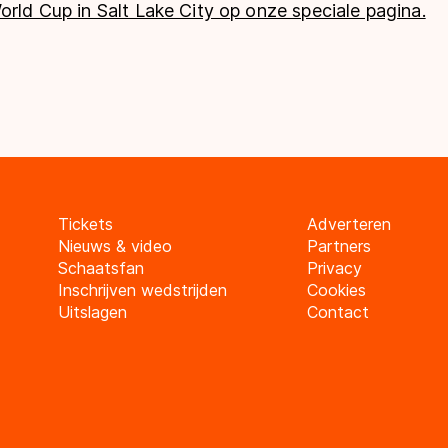
orld Cup in Salt Lake City op onze speciale pagina.
Tickets
Adverteren
Nieuws & video
Partners
Schaatsfan
Privacy
Inschrijven wedstrijden
Cookies
Uitslagen
Contact