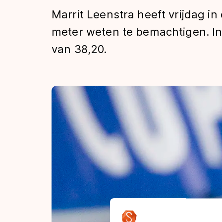
Tijden & historie
Marrit Leenstra heeft vrijdag i
meter weten te bemachtigen. In 
van 38,20.
De weg op
Schaatsfans
Olympische Spe