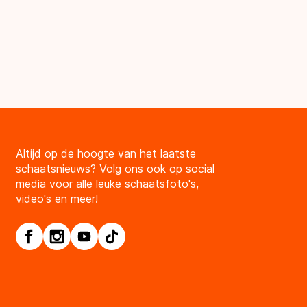
Altijd op de hoogte van het laatste
schaatsnieuws? Volg ons ook op social
media voor alle leuke schaatsfoto's,
video's en meer!