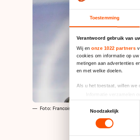
Toestemming
Verantwoord gebruik van u
Wij en
onze 1022 partners
v
cookies om informatie op uw 
metingen aan advertenties en
en met welke doelen.
Als u het toestaat, willen we
Informatie verzamelen ov
Uw apparaat identificere
Toestemmingsselectie
Foto: Francois Wieringa
Lees meer over hoe uw perso
Noodzakelijk
toestemming op elk moment wi
We gebruiken cookies om cont