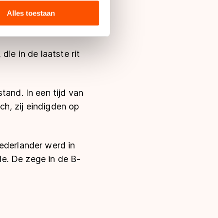
die in een tijd van
 media, advertenties en
ie zij hebben verzameld via
Alles toestaan
-divisie, mocht ze
s de VS, waar mogelijk geen
 in met deze overdracht.
ie in de laatste rit
tand. In een tijd van
h, zij eindigden op
ederlander werd in
e. De zege in de B-