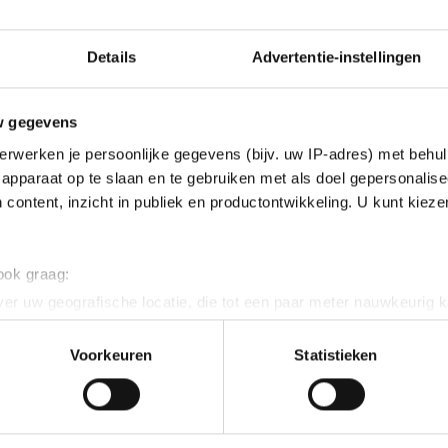
Details
Advertentie-instellingen
w gegevens
erwerken je persoonlijke gegevens (bijv. uw IP-adres) met behul
apparaat op te slaan en te gebruiken met als doel gepersonalise
 content, inzicht in publiek en productontwikkeling. U kunt kiez
 ook graag:
er uw geografische locatie, die tot een paar meter nauwkeurig k
n door het actief te scannen op specifieke eigenschappen (fingerp
onlijke gegevens worden verwerkt en stel uw voorkeuren in he
Voorkeuren
Statistieken
jzigen of intrekken in de Cookieverklaring.
ent en advertenties te personaliseren, socialmediafuncties te 