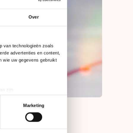
Over
p van technologieën zoals
erde advertenties en content,
en wie uw gegevens gebruikt
an zijn
rinting)
t
detailgedeelte
in. U kunt uw
Marketing
bieden en websiteverkeer te