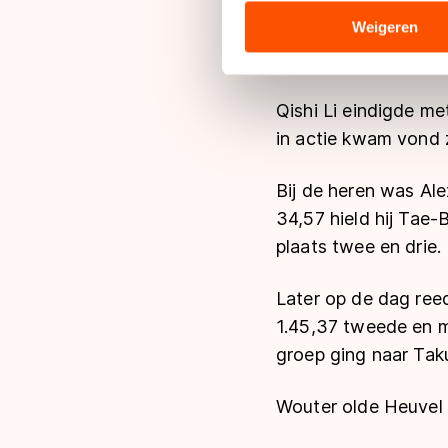
Leenstra moest allee
analyseren. We delen informa
analyse. Zij kunnen deze com
Weigeren
38,10 de snelste was
hun services. Sommige partn
zaterdag weer een 50
adequaat beschermingsniveau
Meer informatie vindt u in o
Qishi Li eindigde me
in actie kwam vond z
Bij de heren was Ale
34,57 hield hij Tae
plaats twee en drie.
Later op de dag ree
1.45,37 tweede en m
groep ging naar Taku
Wouter olde Heuvel ze