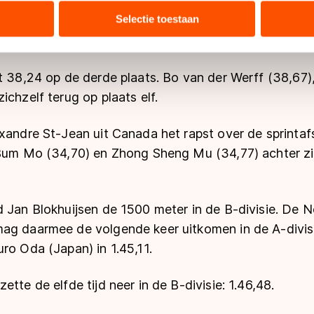
n de 15-jarige Min-Sun Kim uit Korea voor zich laten, 
tie over uw gebruik van onze site met onze partners voor social
bineren met andere gegevens die u aan hen heeft verstrekt of d
Selectie toestaan
. Wel verzekerde Leenstra zich van een plekje in de A
ers kunnen gegevens doorgeven aan landen buiten de EU, zoal
0 meter willen rijden.
 geldt volgens de GDPR. Door op ‘Toestaan’ te klikken, stemt u
ns
cookiebeleid
.
t 38,24 op de derde plaats. Bo van der Werff (38,67), d
ichzelf terug op plaats elf.
xandre St-Jean uit Canada het rapst over de sprintafs
-Bum Mo (34,70) en Zhong Sheng Mu (34,77) achter zic
d Jan Blokhuijsen de 1500 meter in de B-divisie. De N
ag daarmee de volgende keer uitkomen in de A-divisi
ro Oda (Japan) in 1.45,11.
tte de elfde tijd neer in de B-divisie: 1.46,48.