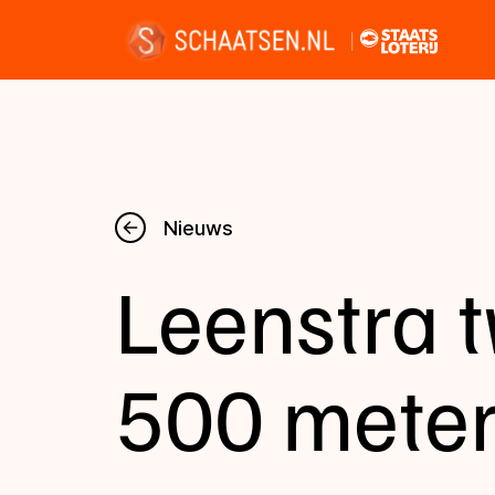
Nieuws
Nieuws
Leenstra 
Kalender
Disciplines
500 meter
Uitslagen