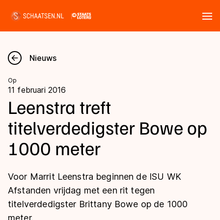
Tickets
Zoeken
Nieuws
Nieuws
Op
11 februari 2016
Kalender
Leenstra treft
titelverdedigster Bowe op
Disciplines
1000 meter
Marathon
Uitslagen
Langebaan
Voor Marrit Leenstra beginnen de ISU WK
Langebaan
Shorttrack
Tijden & historie
Afstanden vrijdag met een rit tegen
Shorttrack
Inlineskaten
titelverdedigster Brittany Bowe op de 1000
Ranglijsten Langebaan
Marathon
meter.
Kunstschaatsen