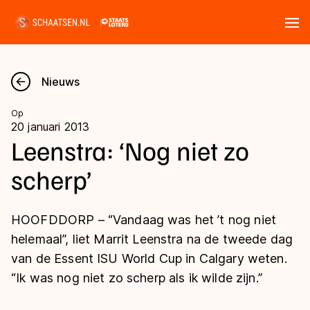
Tickets
Zoeken
Nieuws
Nieuws
Op
20 januari 2013
Kalender
Leenstra: ‘Nog niet zo
scherp’
Disciplines
Marathon
Uitslagen
HOOFDDORP – “Vandaag was het ’t nog niet
Langebaan
helemaal”, liet Marrit Leenstra na de tweede dag
Langebaan
van de Essent ISU World Cup in Calgary weten.
Shorttrack
Tijden & historie
“Ik was nog niet zo scherp als ik wilde zijn.”
Shorttrack
Inlineskaten
Ranglijsten Langebaan
Marathon
Kunstschaatsen