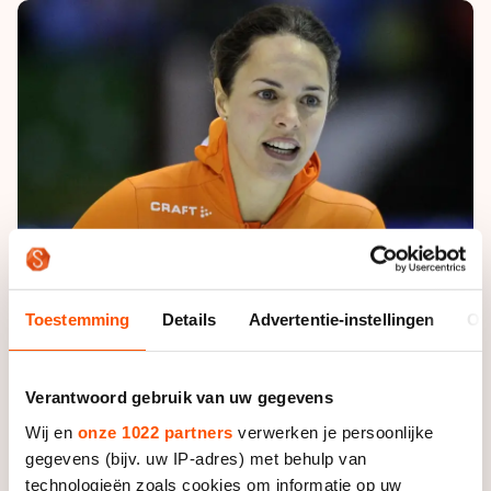
De weg op
Persoonlijke records & tijden
Inlineskaten
Schoonrijden
Inschrijven wedstrijden
Historie & statistiek
Schaatsfans
Kunstschaatsen
Natuurijs
Algemene Nederlandse Schaatstijd
Alles voor jou als schaatsfan
Deze zomer de weg op
Olympische Spelen
Evenementen
Waar kan ik schaatsen en skaten?
Olympische Spelen
Tickets
Medaille overzicht
Livestreams
Medaillespiegel
Word schaatsfan!
Olympische uitslagen
Toestemming
Details
Advertentie-instellingen
Ov
Winacties
Van Jong tot Goud verhalen
Verantwoord gebruik van uw gegevens
Wij en
onze 1022 partners
verwerken je persoonlijke
gegevens (bijv. uw IP-adres) met behulp van
technologieën zoals cookies om informatie op uw