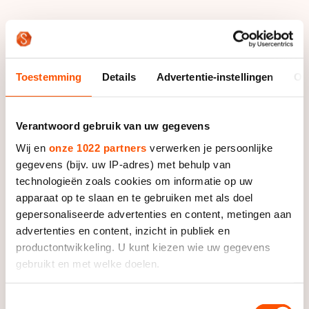
Het toernooi bij de dames was spannend tot de
laatste afstand. Het was allerminst zeker wie er goud,
zilver of brons zou winnen, maar die strijd ging eigenlijk
Toestemming
Details
Advertentie-instellingen
Ov
maar tussen drie rijdsters: Brittany Bowe, Heather
Richardson-Bergsma en Jorien ter Mors.
Verantwoord gebruik van uw gegevens
Leenstra was de eerste om te erkennen dat andere
rijdsters niet in de buurt van dit trio konden komen.
Wij en
onze 1022 partners
verwerken je persoonlijke
“Die drie laten zien dat ze de beste sprintsters zijn”,
gegevens (bijv. uw IP-adres) met behulp van
zei ze. “Verreweg de beste.”
technologieën zoals cookies om informatie op uw
apparaat op te slaan en te gebruiken met als doel
De top drie zat na de eerste dag binnen 0.170 punten
gepersonaliseerde advertenties en content, metingen aan
advertenties en content, inzicht in publiek en
van elkaar. Na de tweede dag waren de verschillen
productontwikkeling. U kunt kiezen wie uw gegevens
groter, maar Ter Mors zat nog steeds maar op 0.750
gebruikt en met welke doelen.
punten van winnares Bowe.
Als u het toestaat, willen we ook graag:
De Friese nummer vier gaf meer dan twee punten toe
Toestemmingsselectie