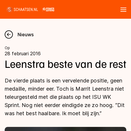
Tickets
Zoeken
Nieuws
Nieuws
Op
28 februari 2016
Kalender
Leenstra beste van de rest
Disciplines
De vierde plaats is een vervelende positie, geen
Marathon
medaille, minder eer. Toch is Marrit Leenstra niet
Uitslagen
teleurgesteld met die plaats op het ISU WK
Langebaan
Sprint. Nog niet eerder eindigde ze zo hoog. “Dit
Langebaan
Shorttrack
Tijden & historie
was het best haalbare. Ik moet blij zijn.”
Shorttrack
Inlineskaten
Ranglijsten Langebaan
Marathon
Kunstschaatsen