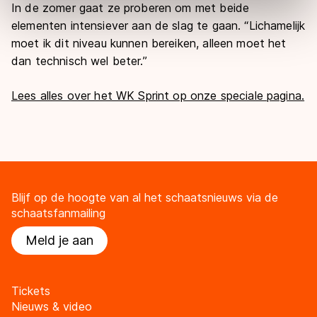
In de zomer gaat ze proberen om met beide
Door op ‘Toestaan’ te klikken, stemt u in met deze
elementen intensiever aan de slag te gaan. “Lichamelijk
overdracht. Meer informatie vindt u in ons
cookiebeleid
.
moet ik dit niveau kunnen bereiken, alleen moet het
dan technisch wel beter.”
Lees alles over het WK Sprint op onze speciale pagina.
Blijf op de hoogte van al het schaatsnieuws via de
schaatsfanmailing
Meld je aan
Tickets
Nieuws & video