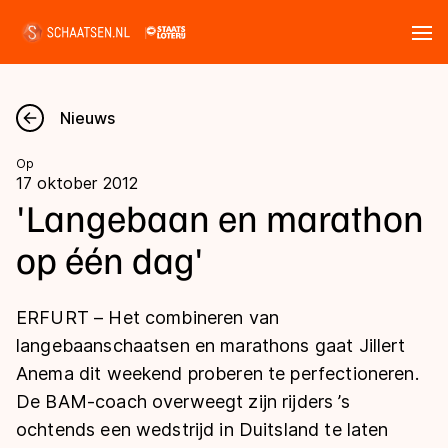
Tickets
Zoeken
Nieuws
Nieuws
Op
17 oktober 2012
Kalender
'Langebaan en marathon
op één dag'
Disciplines
Marathon
Uitslagen
ERFURT – Het combineren van
Langebaan
langebaanschaatsen en marathons gaat Jillert
Langebaan
Anema dit weekend proberen te perfectioneren.
Shorttrack
Tijden & historie
De BAM-coach overweegt zijn rijders ’s
Shorttrack
Inlineskaten
ochtends een wedstrijd in Duitsland te laten
Ranglijsten Langebaan
Marathon
Kunstschaatsen