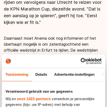
De weg op
rijden om vervolgens naar Utrecht te reizen voor
Persoonlijke records & tijden
Inlineskaten
Schoonrijden
de KPN Marathon Cup, diezelfde avond. "Dat is
Inschrijven wedstrijden
Historie & statistiek
Schaatsfans
Kunstschaatsen
een aanslag op je spieren", geeft hij toe. "Eerst
Natuurijs
Algemene Nederlandse Schaatstijd
kijken wie er fit is."
Alles voor jou als schaatsfan
Deze zomer de weg op
Olympische Spelen
Evenementen
Waar kan ik schaatsen en skaten?
Daarnaast moet Anema ook nog informeren of het
Olympische Spelen
überhaupt mogelijk is om zaterdagochtend een
Tickets
officiële wedstrijd in Erfurt te rijden. De wedstrijden
Medaille overzicht
Livestreams
staan namelijk vooralsnog in de middag gepland.
Medaillespiegel
Word schaatsfan!
Dat de coach het plan in overweging neemt, is omdat
Olympische uitslagen
Winacties
hij meerdere doelen in het oog houdt. "Wie op 4
Toestemming
Details
Advertentie-instellingen
Ov
Van Jong tot Goud verhalen
november bovenaan staat in de stand van de
marathon, die rijdt de mass starts in de wereldbeker."
Verantwoord gebruik van uw gegevens
Dat het missen van de KPN Cup in Utrecht dat niet
per se in de weg staat, wimpelt hij weg. "Ik wil geen
Wij en
onze 1022 partners
verwerken je persoonlijke
inhaalrace voor die koppositie. Ik wil van bovenaan die
gegevens (bijv. uw IP-adres) met behulp van