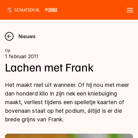
Tickets
Zoeken
Nieuws
Nieuws
Op
1 februari 2011
Kalender
Lachen met Frank
Disciplines
Het maakt niet uit wanneer. Of hij nou met meer
Marathon
dan honderd kilo in zijn nek een kniebuiging
Uitslagen
maakt, verliest tijdens een spelletje kaarten of
Langebaan
bovenaan staat op het podium, áltijd is er die
Langebaan
Shorttrack
Tijden & historie
brede grijns van Frank.
Shorttrack
Inlineskaten
Ranglijsten Langebaan
Marathon
Kunstschaatsen